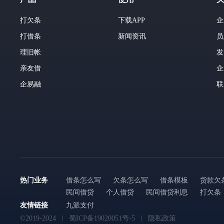
打欠条
下载APP
企
打借条
新闻资讯
员
理旧帐
发
亲友借
企
企易融
联
热门业务
借条怎么写
欠条怎么写
借条模板
货款欠
民间借贷
个人借贷
民间借贷利息
打欠条
友情链接
九派支付
©2019-2024
蜀ICP备19020051号-5
隐私政策