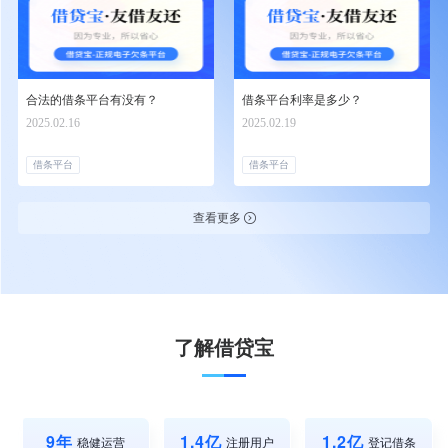
合法的借条平台有没有？
借条平台利率是多少？
2025.02.16
2025.02.19
借条平台
借条平台
查看更多
了解借贷宝
9年
1.4亿
1.2亿
稳健运营
注册用户
登记借条