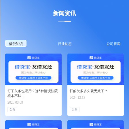
新闻资讯
借贷知识
行业动态
公司新闻
打了欠条也没用？这5种情况法院
打的欠条多久就无效了？
根本不认！
2024.12.13
2025.03.09
欠条
欠条