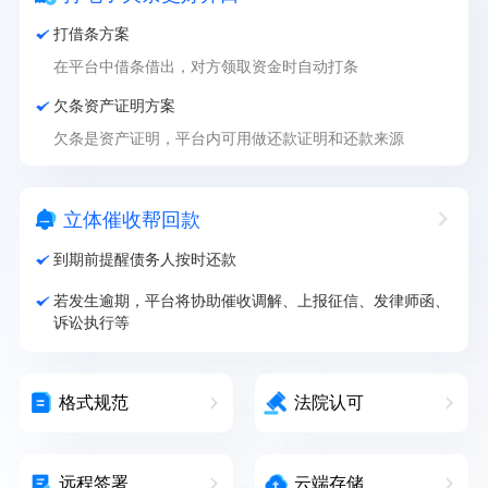
打借条方案
在平台中借条借出，对方领取资金时自动打条
欠条资产证明方案
欠条是资产证明，平台内可用做还款证明和还款来源
立体催收帮回款
到期前提醒债务人按时还款
若发生逾期，平台将协助催收调解、上报征信、发律师函、
诉讼执行等
格式规范
法院认可
远程签署
云端存储