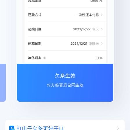
欠条生效
对方签署后合同生效
打电子欠条更好开口