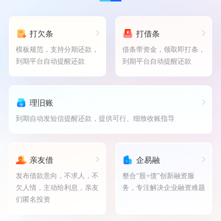
打欠条
打借条
模板规范，支持分期还款，
借条带资金，领取即打条，
到期平台自动提醒还款
到期平台自动提醒还款
理旧账
到期自动发短信提醒还款，提供可行、细致收账指导
亲友借
企易融
发布借款意向，不求人，不
整合“股+债”创新融资服
欠人情，主动给利息，亲友
务，专注解决企业融资难题
们匿名投资