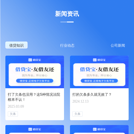
新闻资讯
借贷知识
行业动态
公司新闻
打了欠条也没用？这5种情况法院
打的欠条多久就无效了？
根本不认！
2024.12.13
2025.03.09
欠条
欠条