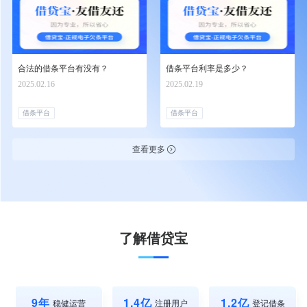
合法的借条平台有没有？
借条平台利率是多少？
2025.02.16
2025.02.19
借条平台
借条平台
查看更多
了解借贷宝
9年
1.4亿
1.2亿
稳健运营
注册用户
登记借条