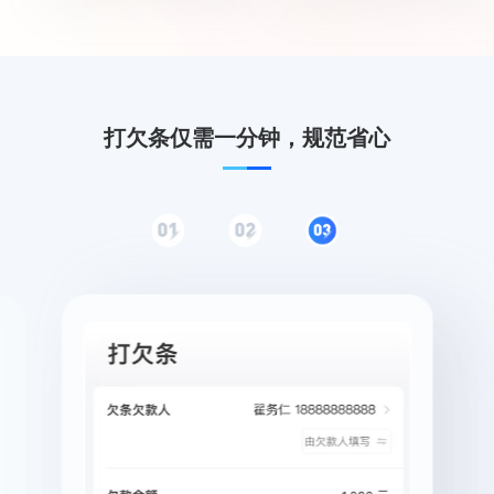
打欠条仅需一分钟，规范省心