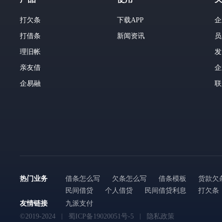
打欠条
下载APP
企
打借条
新闻资讯
员
理旧帐
发
亲友借
企
企易融
联
热门业务
借条怎么写
欠条怎么写
借条模板
货款欠
民间借贷
个人借贷
民间借贷利息
打欠条
友情链接
九派支付
©2019-2024
蜀ICP备19020051号-5
隐私政策