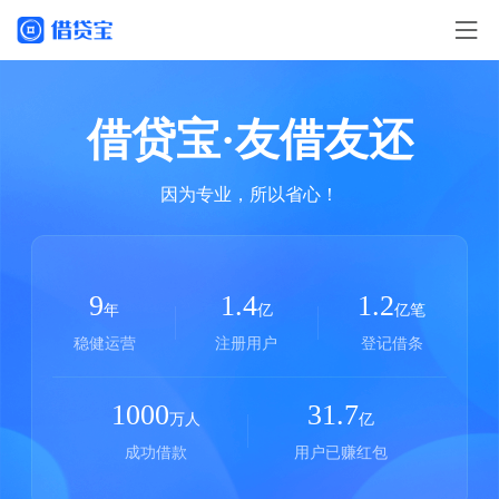
借贷宝·友借友还
因为专业，所以省心！
9
1.4
1.2
年
亿
亿笔
稳健运营
注册用户
登记借条
1000
31.7
万人
亿
成功借款
用户已赚红包