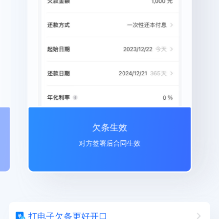
欠条生效
对方签署后合同生效
打电子欠条更好开口