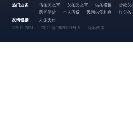
热门业务
借条怎么写
欠条怎么写
借条模板
货款欠
民间借贷
个人借贷
民间借贷利息
打欠条
友情链接
九派支付
©2019-2024
蜀ICP备19020051号-5
隐私政策