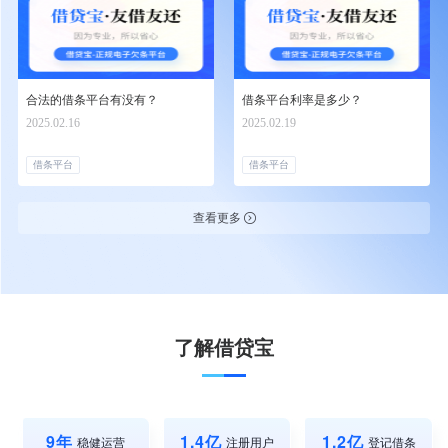
合法的借条平台有没有？
借条平台利率是多少？
2025.02.16
2025.02.19
借条平台
借条平台
查看更多
了解借贷宝
9年
1.4亿
1.2亿
稳健运营
注册用户
登记借条