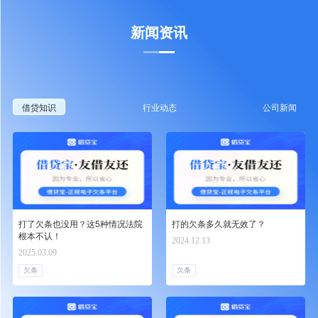
新闻资讯
借贷知识
行业动态
公司新闻
打了欠条也没用？这5种情况法院
打的欠条多久就无效了？
根本不认！
2024.12.13
2025.03.09
欠条
欠条