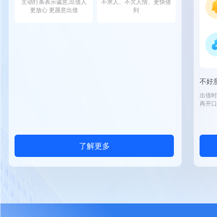
主动打条表示诚意,出借人
不求人、不欠人情、更快借
更放心 更愿意出借
到
不好
出借时
再开口
了解更多