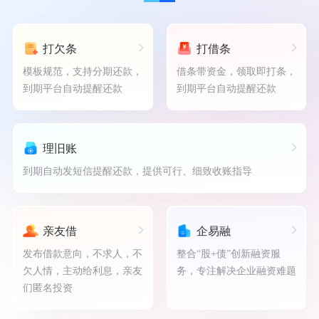
打欠条
打借条
模板规范，支持分期还款，
借条带资金，领取即打条，
到期平台自动提醒还款
到期平台自动提醒还款
理旧账
到期自动发短信提醒还款，提供可行、细致收账指导
亲友借
企易融
发布借款意向，不求人，不
整合“股+债”创新融资服
欠人情，主动给利息，亲友
务，专注解决企业融资难题
们匿名投资