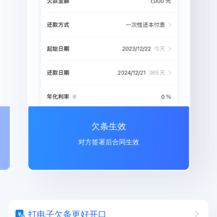
欠条生效
对方签署后合同生效
打电子欠条更好开口