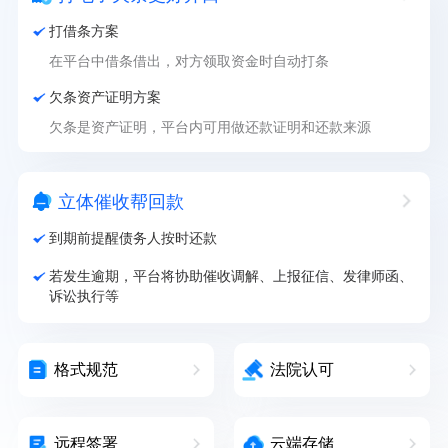
打借条方案
在平台中借条借出，对方领取资金时自动打条
欠条资产证明方案
欠条是资产证明，平台内可用做还款证明和还款来源
立体催收帮回款
到期前提醒债务人按时还款
若发生逾期，平台将协助催收调解、上报征信、发律师函、
诉讼执行等
格式规范
法院认可
远程签署
云端存储