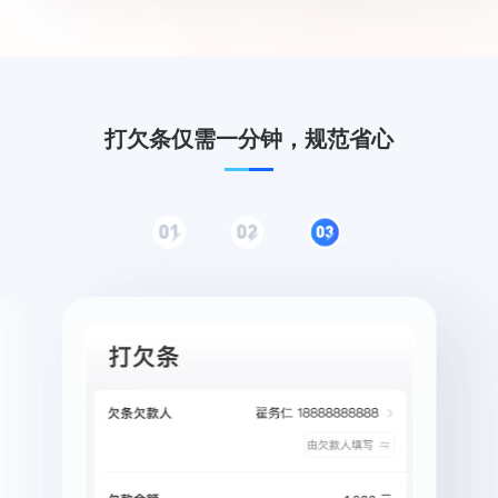
打欠条仅需一分钟，规范省心