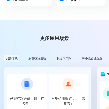
更多应用场景
朋友找我借钱
收逾期欠款
中小微企业融资
我要借钱
已想好跟谁借，用「打
自身信用很好，用「亲
欠条」
友借」