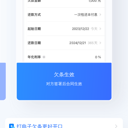
欠条生效
对方签署后合同生效
打电子欠条更好开口