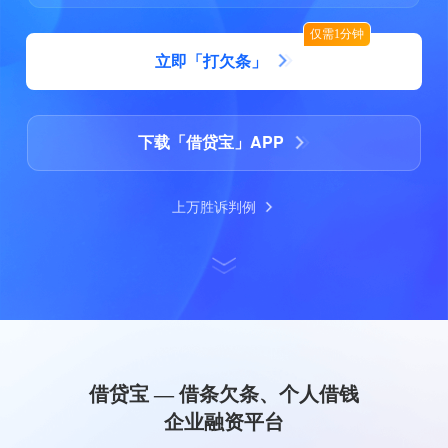
仅需1分钟
立即「打欠条」
下载「借贷宝」APP
上万胜诉判例
借贷宝 — 借条欠条、个人借钱
企业融资平台