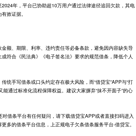
2024年，平台已协助超10万用户通过法律途径追回欠款，其电
为有效证据。
款金额、期限、利率、违约责任等必备条款，避免因内容缺失导
生成符合《民法典》《电子签名法》要求的规范借条，降低个人
传统手写借条或口头约定存在极大风险，而“借贷宝”APP与“打
又能通过标准化流程保障权益。建议大家摒弃“抹不开面子”的心
还对借条平台有任何疑问，请下载借贷宝APP或者直接扫码进入
解更多的借条平台信息，上正规电子欠条借条服务平台-借贷宝。