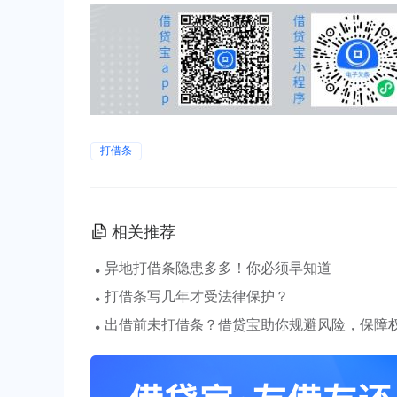
打借条
相关推荐
·
异地打借条隐患多多！你必须早知道
·
打借条写几年才受法律保护？
·
出借前未打借条？借贷宝助你规避风险，保障