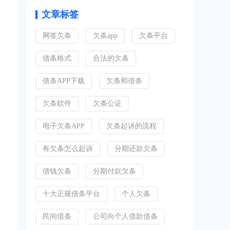
文章标签
网签欠条
欠条app
欠条平台
借条格式
合法的欠条
借条APP下载
欠条和借条
欠条软件
欠条公证
电子欠条APP
欠条起诉的流程
有欠条怎么起诉
分期还款欠条
借钱欠条
分期付款欠条
十大正规借条平台
个人欠条
民间借条
公司向个人借款借条
，