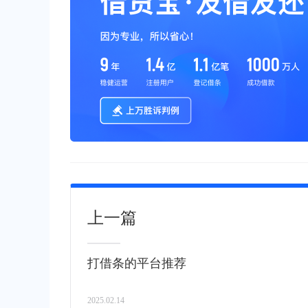
上一篇
打借条的平台推荐
2025.02.14