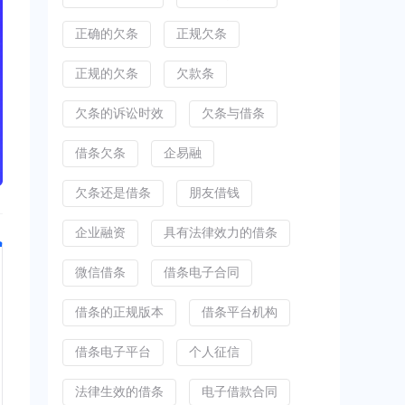
正确的欠条
正规欠条
正规的欠条
欠款条
欠条的诉讼时效
欠条与借条
借条欠条
企易融
欠条还是借条
朋友借钱
企业融资
具有法律效力的借条
微信借条
借条电子合同
借条的正规版本
借条平台机构
借条电子平台
个人征信
法律生效的借条
电子借款合同