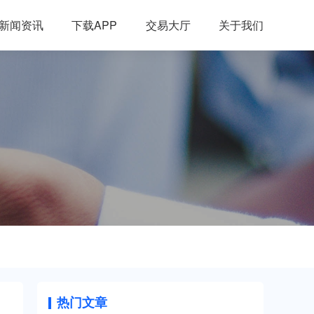
新闻资讯
下载APP
交易大厅
关于我们
热门文章