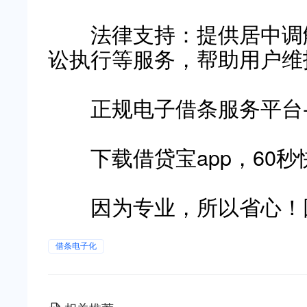
法律支持：提供居中调解
讼执行等服务，帮助用户维
正规电子借条服务平台
下载借贷宝app，60秒
因为专业，所以省心！因
借条电子化