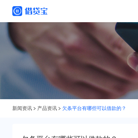
新闻资讯
产品资讯
欠条平台有哪些可以借款的？