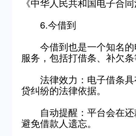
《中华人民共和国电子合同
6.今借到
今借到也是一个知名的电
服务，包括打借条、补欠条
法律效力：电子借条具有
贷纠纷的法律依据。
自动提醒：平台会在还
避免借款人遗忘。