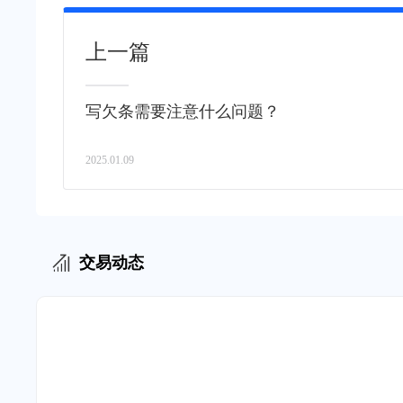
上一篇
写欠条需要注意什么问题？
2025.01.09
交易动态