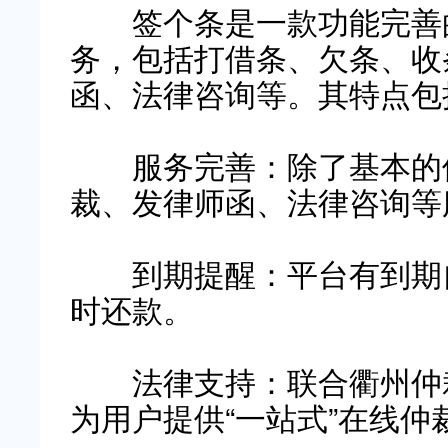
签个条是一款功能完善的
务，包括打借条、欠条、收
函、法律咨询等。其特点包
服务完善：除了基本的借
裁、发律师函、法律咨询等
到期提醒：平台有到期自
时还款。
法律支持：联合衢州仲裁
为用户提供“一站式”在线仲