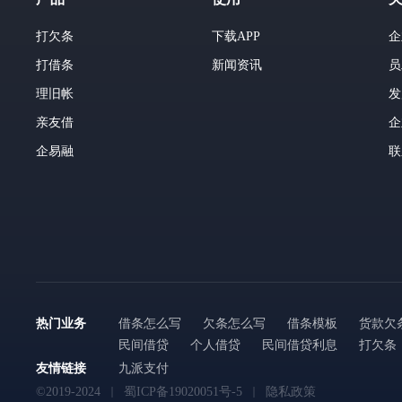
打欠条
下载APP
企
打借条
新闻资讯
员
理旧帐
发
亲友借
企
企易融
联
热门业务
借条怎么写
欠条怎么写
借条模板
货款欠
民间借贷
个人借贷
民间借贷利息
打欠条
友情链接
九派支付
©2019-2024
蜀ICP备19020051号-5
隐私政策