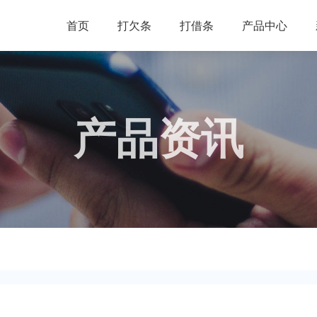
首页
打欠条
打借条
产品中心
产品资讯