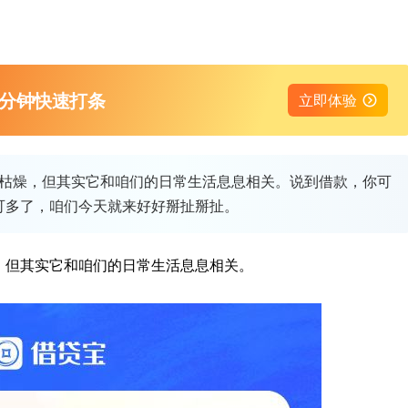
1分钟快速打条
立即体验
枯燥，但其实它和咱们的日常生活息息相关。说到借款，你可
可多了，咱们今天就来好好掰扯掰扯。
，但其实它和咱们的日常生活息息相关。