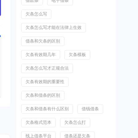
借款条
电子借条
欠条怎么写
欠条怎么写才能在法律上生效
借条和欠条的区别
欠条有效期几年
欠条模板
欠条怎么写才正规合法
欠条有效期的重要性
欠条和借条的区别
欠条和借条有什么区别
借钱借条
欠条格式范本
欠条怎么打
线上借条平台
借条还是欠条