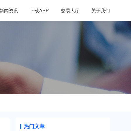
新闻资讯
下载APP
交易大厅
关于我们
热门文章