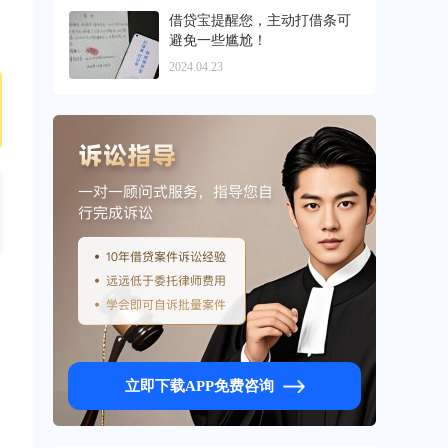
借贷宝提醒您，主动打借条可
避免一些尴尬！
2024.04.23
立即下载APP免费咨询