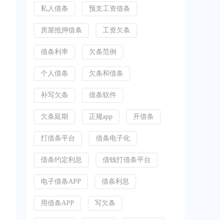
私人借条
预支工资借条
房屋抵押借条
工资欠条
借条利率
欠条范例
个人借条
欠条和借条
补写欠条
借条软件
欠条延期
正规app
开借条
打借条平台
借条电子化
借条约定利息
借钱打借条平台
电子借条APP
借条利息
用借条APP
写欠条