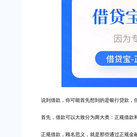
说到借款，你可能首先想到的是银行贷款，但
首先，借款可以大致分为两大类：正规借款和
正规借款，顾名思义，就是那些通过正规金融