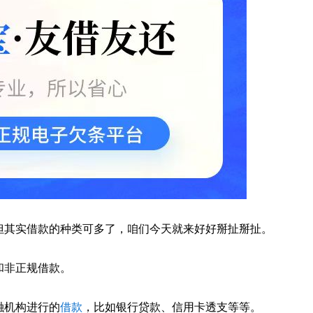
其实借款的种类可多了，咱们今天就来好好掰扯掰扯。
非正规借款。
机构进行的
借款
，比如银行贷款、信用卡透支等等。