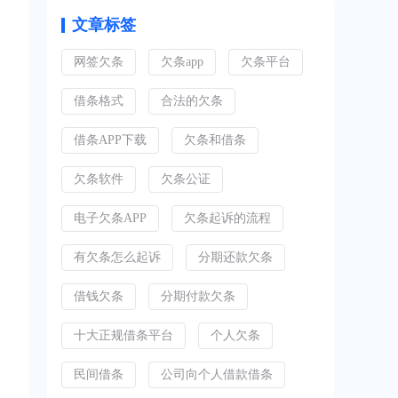
文章标签
网签欠条
欠条app
欠条平台
借条格式
合法的欠条
借条APP下载
欠条和借条
欠条软件
欠条公证
电子欠条APP
欠条起诉的流程
有欠条怎么起诉
分期还款欠条
借钱欠条
分期付款欠条
十大正规借条平台
个人欠条
民间借条
公司向个人借款借条