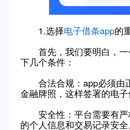
1.选择
电子借条app
的
首先，我们要明白，一
下几个条件：
合法合规：app必须由
金融牌照，这样签署的电子
安全性：平台需要有严格
的个人信息和交易记录安全