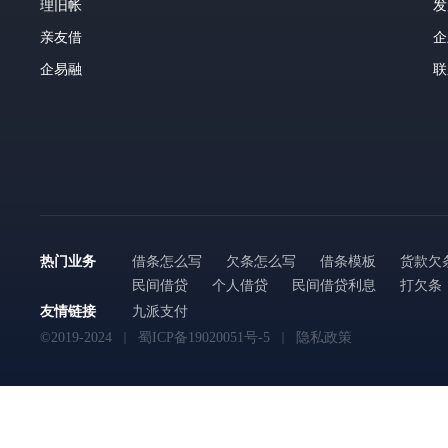
理旧帐
发
亲友借
企
企易融
联
热门业务
借条怎么写
欠条怎么写
借条模板
货款欠
民间借贷
个人借贷
民间借贷利息
打欠条
友情链接
九派支付
©2019-2024
蜀ICP备19020051号-5
隐私政策