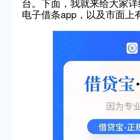
台。下面，我就来给大家详
电子借条app，以及市面