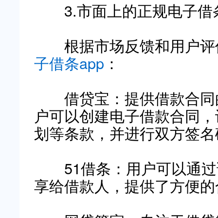
3.市面上的正规电子借条
根据市场反馈和用户评价
子借条app
：
借贷宝：提供借款合同的
户可以创建电子借款合同，
划等条款，并进行双方签名
51借条：用户可以通过
享给借款人，提供了方便的