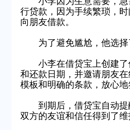
小李因为生意需要，急需
行贷款，因为手续繁琐，时
向朋友借款。
为了避免尴尬，他选择了
小李在借贷宝上创建了借
和还款日期，并邀请朋友在
模板和明确的条款，放心地
到期后，借贷宝自动提醒
双方的友谊和信任得到了维