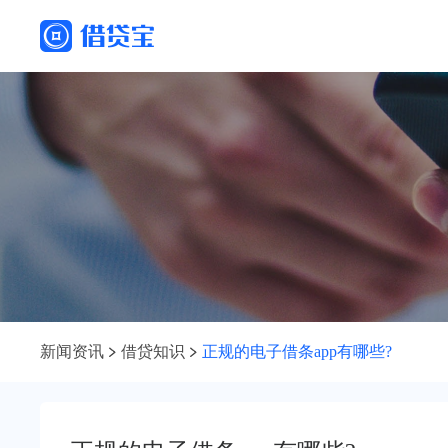
新闻资讯
借贷知识
正规的电子借条app有哪些?