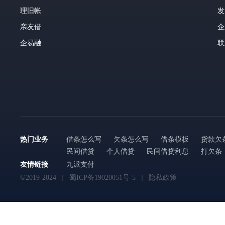
理旧帐
发
亲友借
企
企易融
联
热门业务
借条怎么写
欠条怎么写
借条模板
货款欠
民间借贷
个人借贷
民间借贷利息
打欠条
友情链接
九派支付
©2019-2024
蜀ICP备19020051号-5
隐私政策