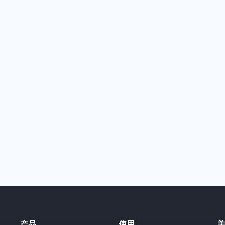
产品
使用