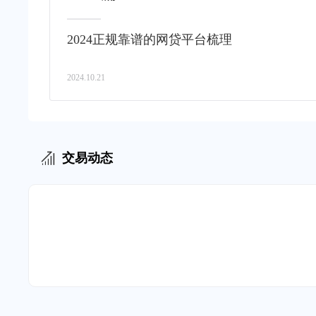
2024正规靠谱的网贷平台梳理
2024.10.21
交易动态