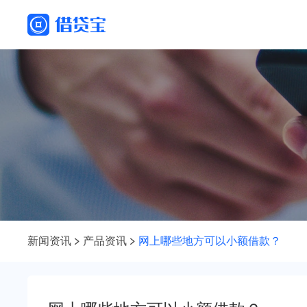
新闻资讯
产品资讯
网上哪些地方可以小额借款？