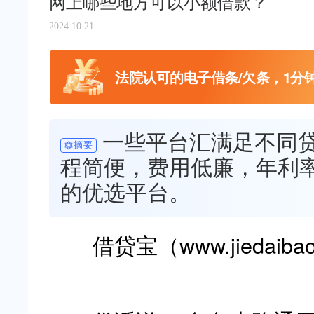
网上哪些地方可以小额借款？
2024.10.21
法院认可的电子借条/欠条，1分
一些平台汇满足不同
摘要
程简便，费用低廉，年利率
的优选平台。
借贷宝（www.jiedaiba