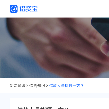
新闻资讯
借贷知识
借款人是指哪一方？