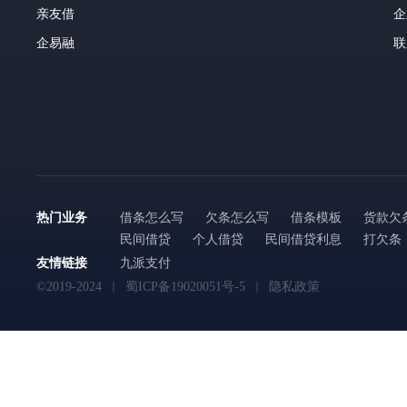
亲友借
企
企易融
联
热门业务
借条怎么写
欠条怎么写
借条模板
货款欠
民间借贷
个人借贷
民间借贷利息
打欠条
友情链接
九派支付
©2019-2024
蜀ICP备19020051号-5
隐私政策