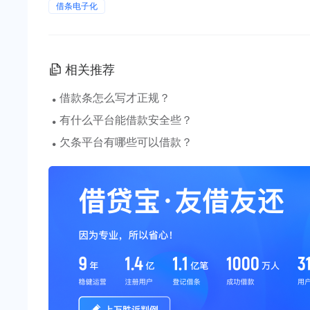
借条电子化
相关推荐
·
借款条怎么写才正规？
·
有什么平台能借款安全些？
·
欠条平台有哪些可以借款？