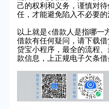
己的权利和义务，谨慎对待
任，才能避免陷入不必要的
以上就是<借款人是指哪一
借款有任何疑问，请下载借
贷宝小程序，最全的流程、
款信息，上正规电子欠条借