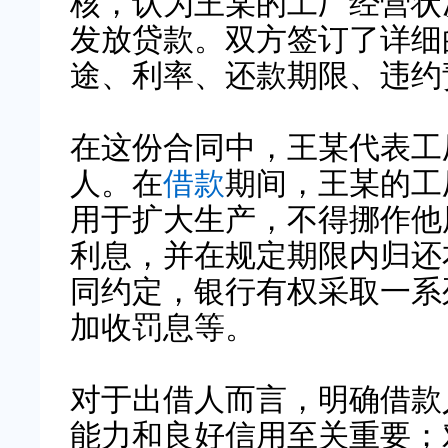
核，认为王某的工厂经营状
发放贷款。双方签订了详细
途、利率、还款期限、违约
在这份合同中，王某代表工
人。在
借款
期间，王某的工
用于扩大生产，不得挪作他
利息，并在规定期限内归还
同约定，银行有权采取一系
加收罚息等。
对于出借人而言，明确借款
能力和良好信用至关重要；