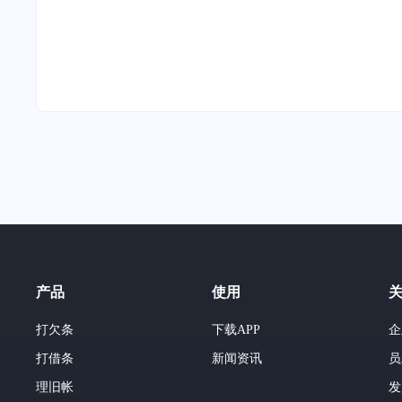
产品
使用
打欠条
下载APP
企
打借条
新闻资讯
员
理旧帐
发