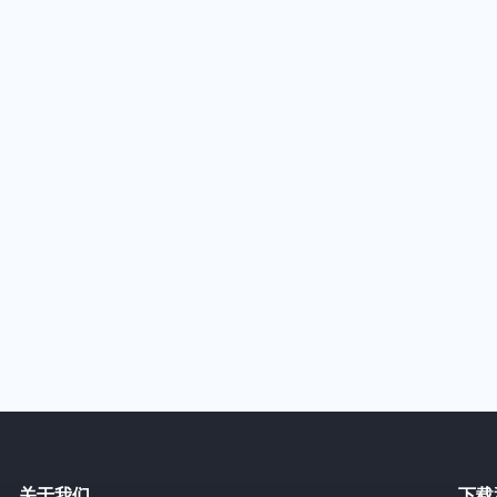
关于我们
下载