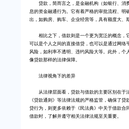
贷款，简而言之，是金融机构（如银行、消费
息的资金融通行为。它有着严格的审批流程、明
出，如购房、购车、企业经营等，具有额度大、
相比之下，借款则是一个更为宽泛的概念，它
可以是个人之间的直接借贷，也可以是通过网络平
风险，如利率不透明、违约风险大等。此外，个
像贷款那样的法律保障。
法律视角下的差异
从法律层面看，贷款与借款的主要区别在于法
《贷款通则》等法律法规的严格监管，确保了贷
贷行为，则更多依赖于《民法典》中关于借款合
借款时，了解并遵守相关法律法规至关重要。