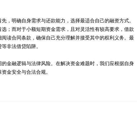
先，明确自身需求与还款能力，选择最适合自己的融资方式。
首选；而对于小额短期资金需求，且对灵活性有较高要求，借款
细阅读合同条款，确保自己充分理解并接受其中的权利义务。最
贷等非法借贷陷阱。
的金融逻辑与法律风险。在解决资金难题时，我们应根据自身
保资金安全与合法合规。