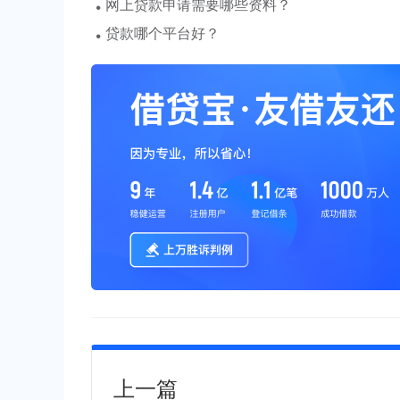
·
网上贷款申请需要哪些资料？
·
贷款哪个平台好？
上一篇