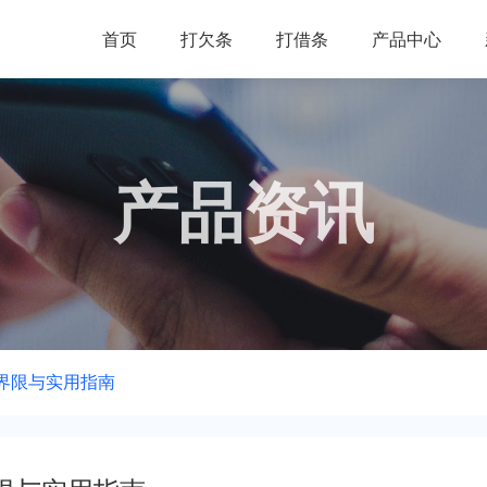
首页
打欠条
打借条
产品中心
产品资讯
界限与实用指南