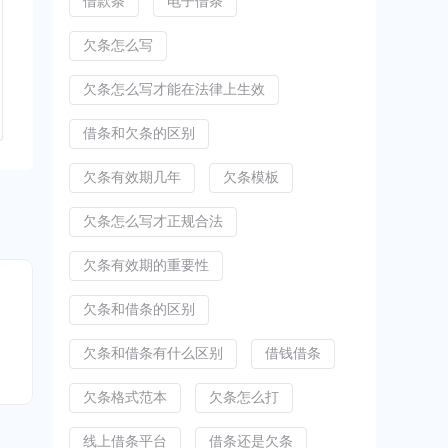
借款条
电子借条
欠条怎么写
欠条怎么写才能在法律上生效
借条和欠条的区别
欠条有效期几年
欠条模板
欠条怎么写才正规合法
欠条有效期的重要性
欠条和借条的区别
欠条和借条有什么区别
借钱借条
欠条格式范本
欠条怎么打
线上借条平台
借条还是欠条