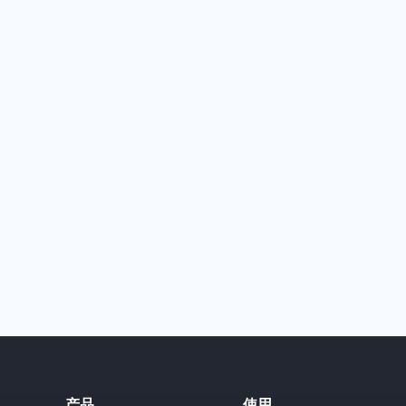
产品
使用