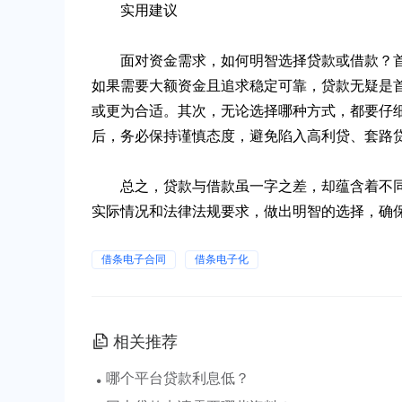
实用建议
面对资金需求，如何明智选择贷款或借款？首
如果需要大额资金且追求稳定可靠，贷款无疑是
或更为合适。其次，无论选择哪种方式，都要仔
后，务必保持谨慎态度，避免陷入高利贷、套路
总之，贷款与借款虽一字之差，却蕴含着不同
实际情况和法律法规要求，做出明智的选择，确
借条电子合同
借条电子化
相关推荐
·
哪个平台贷款利息低？