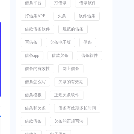
借条平台
打借条
借条软件
打借条APP
欠条
软件借条
借款借条软件
规范的借条
写借条
欠条电子版
借条
借条app
借款欠条
借条软件
借条的有效性
网上借条
借条怎么写
欠条的有效期
借条模板
正规欠条软件
借条和欠条
借条有效期多长时间
借款借条
欠条的正规写法