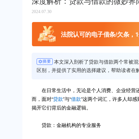
深度解析：贷款与借款的微妙界
2024.07.30
法院认可的电子借条/欠条，
摘要
本文深入剖析了贷款与借款两个常被混
区别，并提供了实用的选择建议，帮助读者在
在日常生活中，无论是个人消费、企业经营还
而，面对“
贷款
”与“
借款
”这两个词汇，许多人却
揭开它们背后的金融逻辑。
贷款：金融机构的专业服务