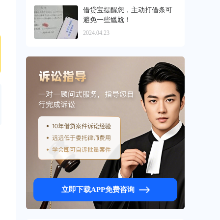
借贷宝提醒您，主动打借条可
避免一些尴尬！
2024.04.23
立即下载APP免费咨询