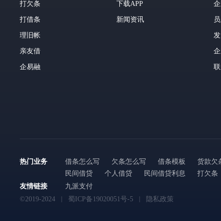
打欠条
下载APP
企
打借条
新闻资讯
员
理旧帐
发
亲友借
企
企易融
联
热门业务
借条怎么写
欠条怎么写
借条模板
货款欠
民间借贷
个人借贷
民间借贷利息
打欠条
友情链接
九派支付
©2019-2024
蜀ICP备19020051号-5
隐私政策