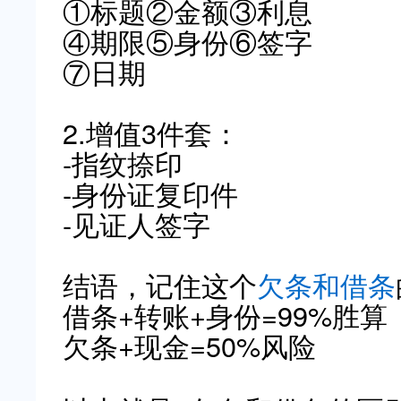
①标题②金额③利息
④期限⑤身份⑥签字
⑦日期
2.增值3件套：
-指纹捺印
-身份证复印件
-见证人签字
结语，记住这个
欠条和借条
借条+转账+身份=99%胜算
欠条+现金=50%风险