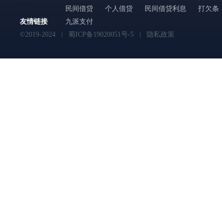
民间借贷
个人借贷
民间借贷利息
打欠条
友情链接
九派支付
©2019-2024
蜀ICP备19020051号-5
隐私政策