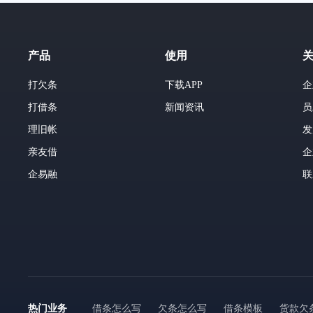
产品
使用
打欠条
下载APP
企
打借条
新闻资讯
员
理旧帐
发
亲友借
企
企易融
联
热门业务
借条怎么写
欠条怎么写
借条模板
货款欠