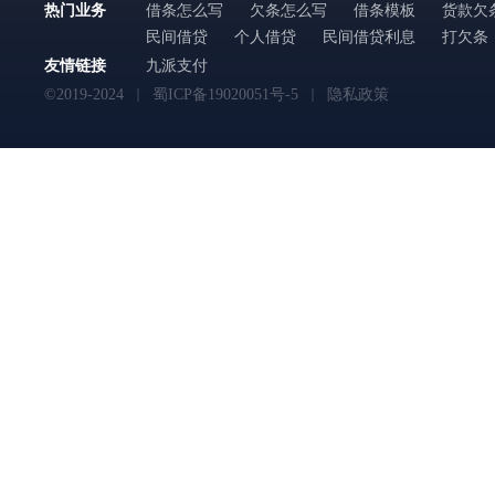
热门业务
借条怎么写
欠条怎么写
借条模板
货款欠
民间借贷
个人借贷
民间借贷利息
打欠条
友情链接
九派支付
©2019-2024
蜀ICP备19020051号-5
隐私政策