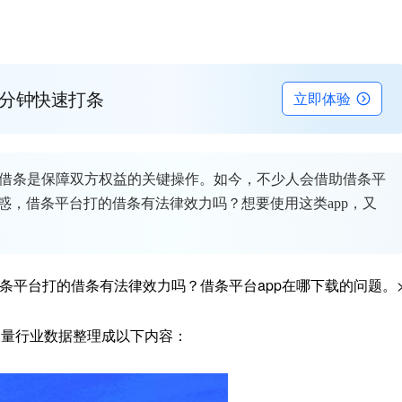
1分钟快速打条
立即体验
借条是保障双方权益的关键操作。如今，不少人会借助借条平
惑，借条平台打的借条有法律效力吗？想要使用这类app，又
条平台打的借条有法律效力吗？借条平台app在哪下载的问题。
编根据大量行业数据整理成以下内容：