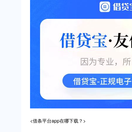
<借条平台app在哪下载？>