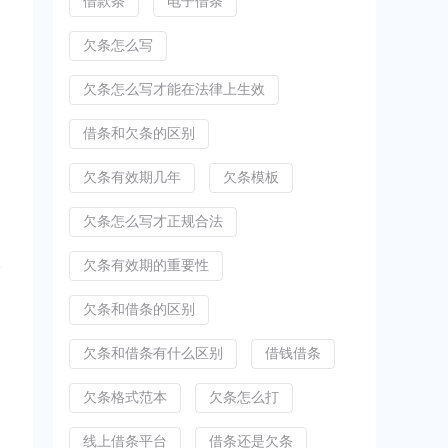
借款条
电子借条
欠条怎么写
欠条怎么写才能在法律上生效
借条和欠条的区别
欠条有效期几年
欠条模板
欠条怎么写才正规合法
欠条有效期的重要性
欠条和借条的区别
欠条和借条有什么区别
借钱借条
欠条格式范本
欠条怎么打
线上借条平台
借条还是欠条