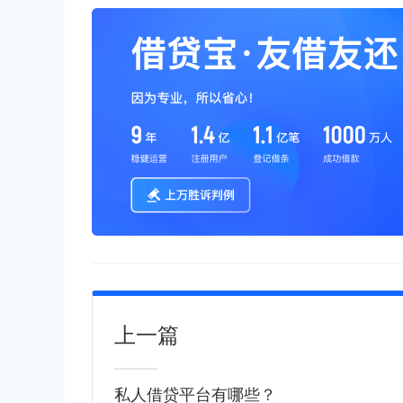
上一篇
私人借贷平台有哪些？