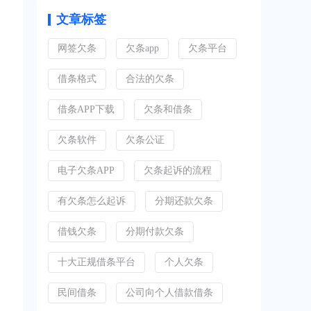
文章标签
网签欠条
欠条app
欠条平台
借条格式
合法的欠条
借条APP下载
欠条和借条
欠条软件
欠条公证
电子欠条APP
欠条起诉的流程
有欠条怎么起诉
分期还款欠条
借钱欠条
分期付款欠条
十大正规借条平台
个人欠条
民间借条
公司向个人借款借条