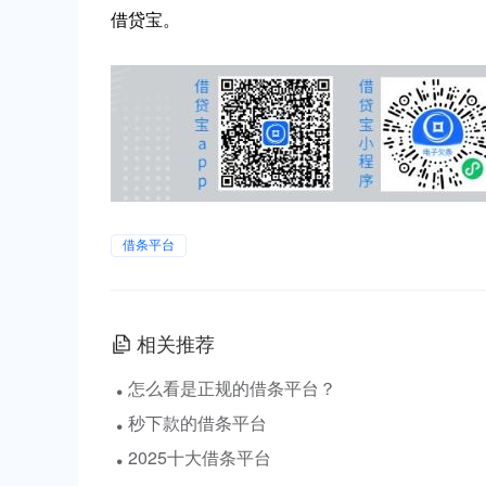
借贷宝。
借条平台
相关推荐
·
怎么看是正规的借条平台？
·
秒下款的借条平台
·
2025十大借条平台