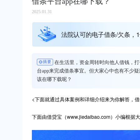
借条平台app在哪下载？
2025.01.31
法院认可的电子借条/欠条，
摘要
在生活里，资金周转时向他人借钱，打
台app来完成借条事宜。但大家心中也有不少疑
该在哪下载呢？
<下面就通过具体案例和详细介绍来为你解答，借
下面由借贷宝（www.jiedaibao.com）小