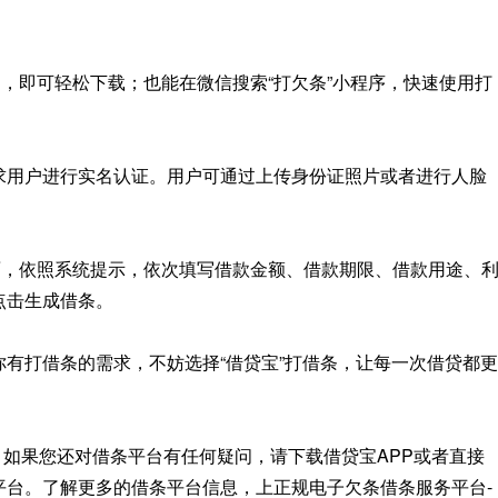
P，即可轻松下载；也能在微信搜索“打欠条”小程序，快速使用打
求用户进行实名认证。用户可通过上传身份证照片或者进行人脸
页面，依照系统提示，依次填写借款金额、借款期限、借款用途、
点击生成借条。
有打借条的需求，不妨选择“借贷宝”打借条，让每一次借贷都更
容，如果您还对借条平台有任何疑问，请下载借贷宝APP或者直接
平台。了解更多的借条平台信息，上正规电子欠条借条服务平台-