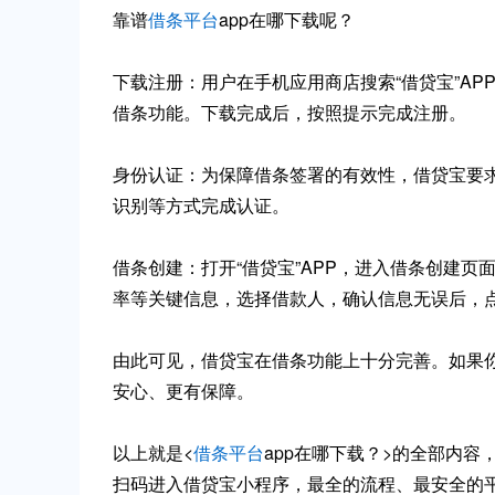
靠谱
借条平台
app在哪下载呢？
下载注册：用户在手机应用商店搜索“借贷宝”AP
借条功能。下载完成后，按照提示完成注册。
身份认证：为保障借条签署的有效性，借贷宝要
识别等方式完成认证。
借条创建：打开“借贷宝”APP，进入借条创建
率等关键信息，选择借款人，确认信息无误后，
由此可见，借贷宝在借条功能上十分完善。如果你
安心、更有保障。
以上就是<
借条平台
app在哪下载？>的全部内
扫码进入借贷宝小程序，最全的流程、最安全的