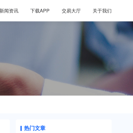
新闻资讯
下载APP
交易大厅
关于我们
热门文章