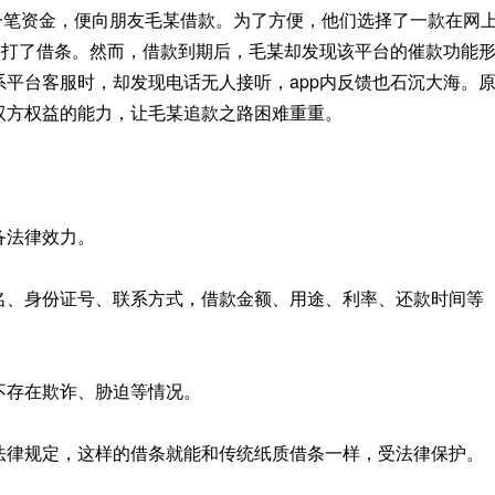
需一笔资金，便向朋友毛某借款。为了方便，他们选择了一款在网
利打了借条。然而，借款到期后，毛某却发现该平台的催款功能
平台客服时，却发现电话无人接听，app内反馈也石沉大海。
双方权益的能力，让毛某追款之路困难重重。
备法律效力。
名、身份证号、联系方式，借款金额、用途、利率、还款时间等
不存在欺诈、胁迫等情况。
法律规定，这样的借条就能和传统纸质借条一样，受法律保护。