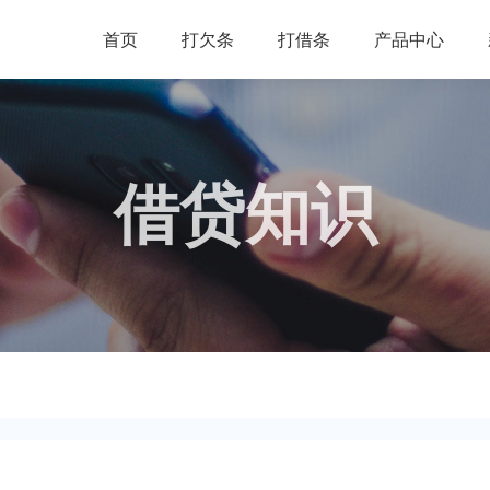
首页
打欠条
打借条
产品中心
借贷知识