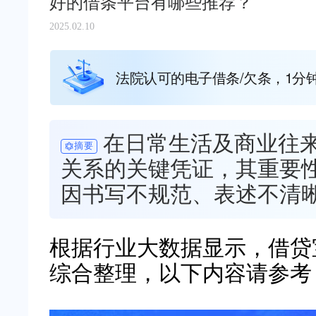
好的借条平台有哪些推荐？
2025.02.10
法院认可的电子借条/欠条，1分
在日常生活及商业往
摘要
关系的关键凭证，其重要
因书写不规范、表述不清
根据行业大数据显示，借贷宝（ww
综合整理，以下内容请参考