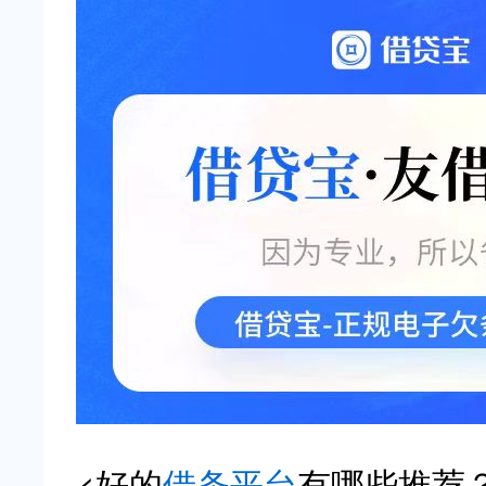
<好的
借条平台
有哪些推荐