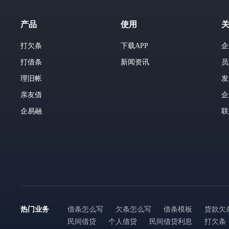
产品
使用
打欠条
下载APP
企
打借条
新闻资讯
员
理旧帐
发
亲友借
企
企易融
联
热门业务
借条怎么写
欠条怎么写
借条模板
货款欠
民间借贷
个人借贷
民间借贷利息
打欠条