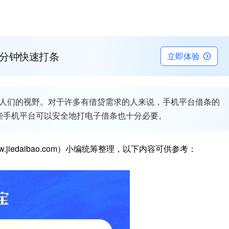
1分钟快速打条
立即体验
人们的视野。对于许多有借贷需求的人来说，手机平台借条的
些手机平台可以安全地打电子借条也十分必要。
iedaibao.com）小编统筹整理，以下内容可供参考：