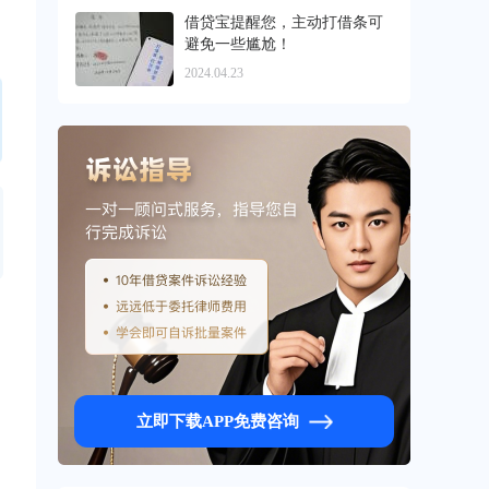
借贷宝提醒您，主动打借条可
避免一些尴尬！
2024.04.23
立即下载APP免费咨询