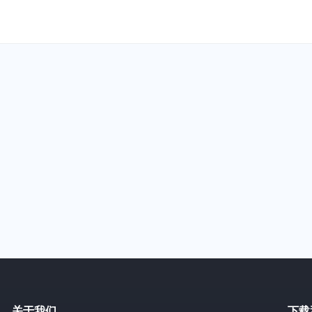
关于我们
下载