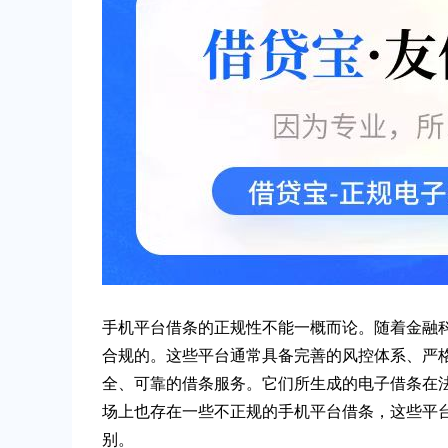
手机平台借条的正规性不能一概而论。随着金融
合规的。这些平台通常具备完善的风控体系、严
全、可靠的借条服务。它们所生成的电子借条在
场上也存在一些不正规的手机平台借条，这些平
别。