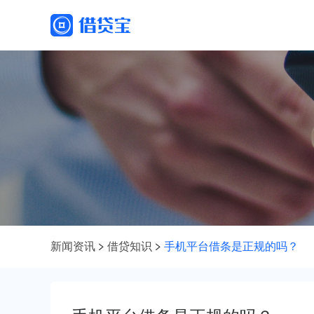
新闻资讯
借贷知识
手机平台借条是正规的吗？