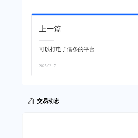
上一篇
可以打电子借条的平台
2025.02.17
交易动态