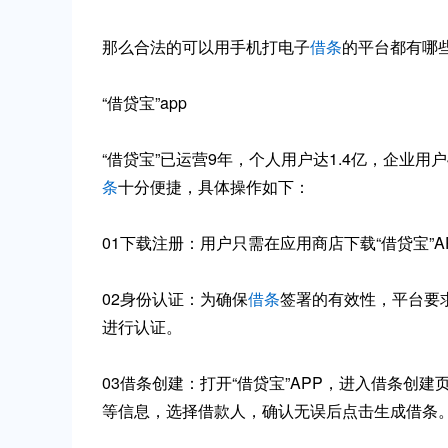
那么合法的可以用手机打电子
借条
的平台都有哪
“借贷宝”app
“借贷宝”已运营9年，个人用户达1.4亿，企业
条
十分便捷，具体操作如下：
01下载注册：用户只需在应用商店下载“借贷宝”
02身份认证：为确保
借条
签署的有效性，平台要
进行认证。
03借条创建：打开“借贷宝”APP，进入借条创
等信息，选择借款人，确认无误后点击生成借条