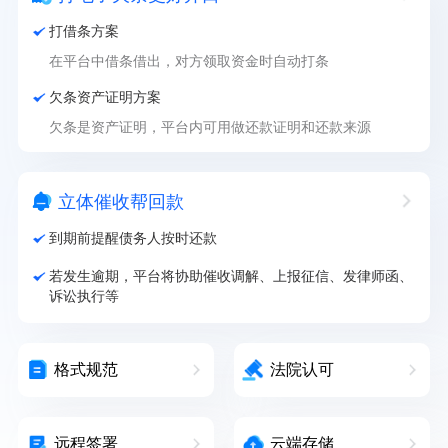
打借条方案
在平台中借条借出，对方领取资金时自动打条
欠条资产证明方案
欠条是资产证明，平台内可用做还款证明和还款来源
立体催收帮回款
到期前提醒债务人按时还款
若发生逾期，平台将协助催收调解、上报征信、发律师函、
诉讼执行等
格式规范
法院认可
远程签署
云端存储