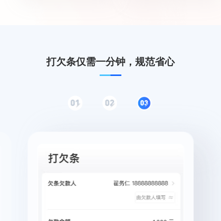
打欠条仅需一分钟，规范省心