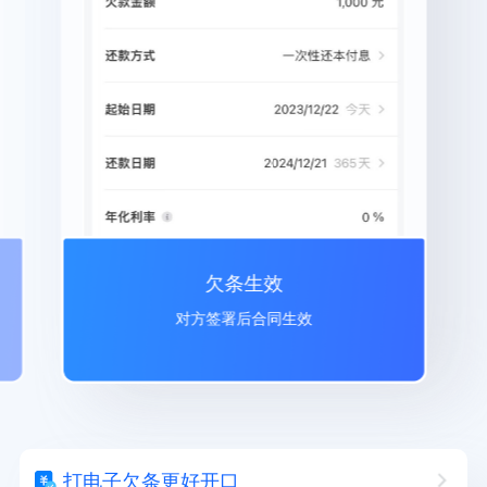
欠条生效
对方签署后合同生效
打电子欠条更好开口