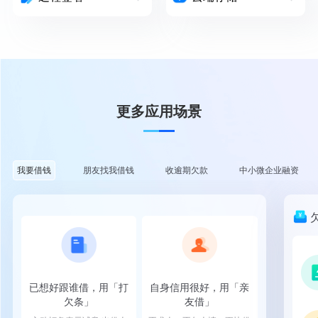
更多应用场景
朋友找我借钱
收逾期欠款
中小微企业融资
我要借钱
已想好跟谁借，用「打
自身信用很好，用「亲
欠条」
友借」