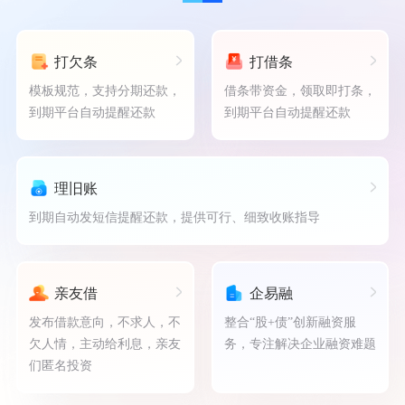
打欠条
打借条
模板规范，支持分期还款，
借条带资金，领取即打条，
到期平台自动提醒还款
到期平台自动提醒还款
理旧账
到期自动发短信提醒还款，提供可行、细致收账指导
亲友借
企易融
发布借款意向，不求人，不
整合“股+债”创新融资服
欠人情，主动给利息，亲友
务，专注解决企业融资难题
们匿名投资