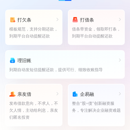
打欠条
打借条
模板规范，支持分期还款，
借条带资金，领取即打条，
到期平台自动提醒还款
到期平台自动提醒还款
理旧账
到期自动发短信提醒还款，提供可行、细致收账指导
亲友借
企易融
发布借款意向，不求人，不
整合“股+债”创新融资服
欠人情，主动给利息，亲友
务，专注解决企业融资难题
们匿名投资