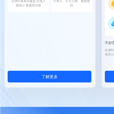
主动打条表示诚意,出借人
不求人、不欠人情、更快借
更放心 更愿意出借
到
不好
出借时
再开口
了解更多