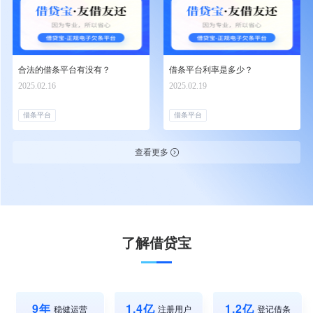
合法的借条平台有没有？
借条平台利率是多少？
2025.02.16
2025.02.19
借条平台
借条平台
查看更多
了解借贷宝
9年
1.4亿
1.2亿
稳健运营
注册用户
登记借条