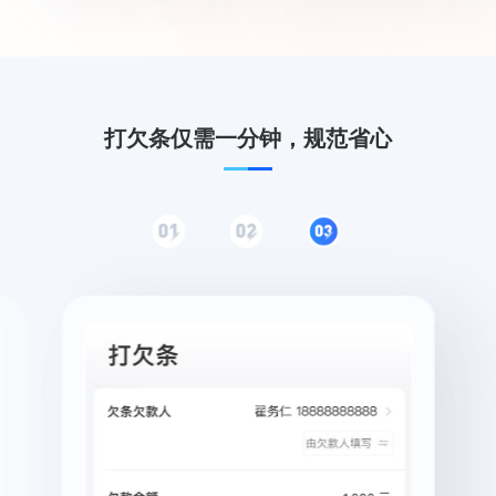
打欠条仅需一分钟，规范省心