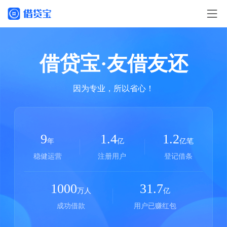
借贷宝·友借友还
因为专业，所以省心！
9
1.4
1.2
年
亿
亿笔
稳健运营
注册用户
登记借条
1000
31.7
万人
亿
成功借款
用户已赚红包