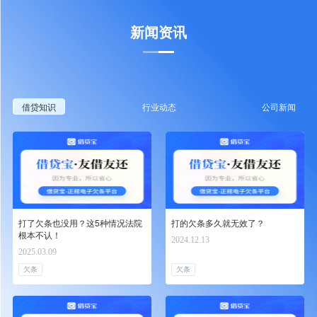
新闻资讯
借贷知识
行业动态
公司新闻
打了欠条也没用？这5种情况法院
打的欠条多久就无效了？
根本不认！
2024.12.13
2025.03.09
欠条
欠条