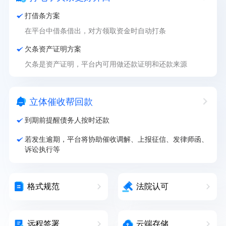
打借条方案
在平台中借条借出，对方领取资金时自动打条
欠条资产证明方案
欠条是资产证明，平台内可用做还款证明和还款来源
立体催收帮回款
到期前提醒债务人按时还款
若发生逾期，平台将协助催收调解、上报征信、发律师函、
诉讼执行等
格式规范
法院认可
远程签署
云端存储