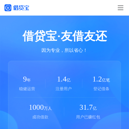
借贷宝·友借友还
因为专业，所以省心！
9
1.4
1.2
年
亿
亿笔
稳健运营
注册用户
登记借条
1000
31.7
万人
亿
成功借款
用户已赚红包