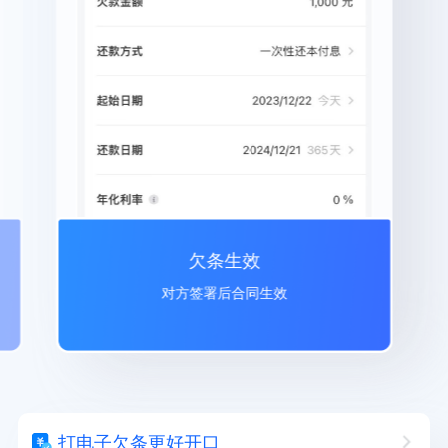
欠条生效
对方签署后合同生效
打电子欠条更好开口