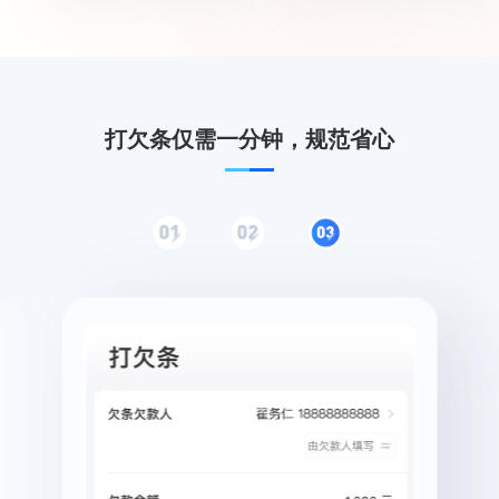
打欠条仅需一分钟，规范省心