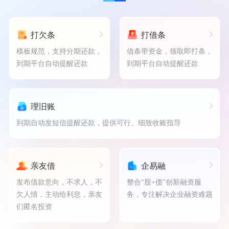
打欠条
打借条
模板规范，支持分期还款，
借条带资金，领取即打条，
到期平台自动提醒还款
到期平台自动提醒还款
理旧账
到期自动发短信提醒还款，提供可行、细致收账指导
亲友借
企易融
发布借款意向，不求人，不
整合“股+债”创新融资服
欠人情，主动给利息，亲友
务，专注解决企业融资难题
们匿名投资