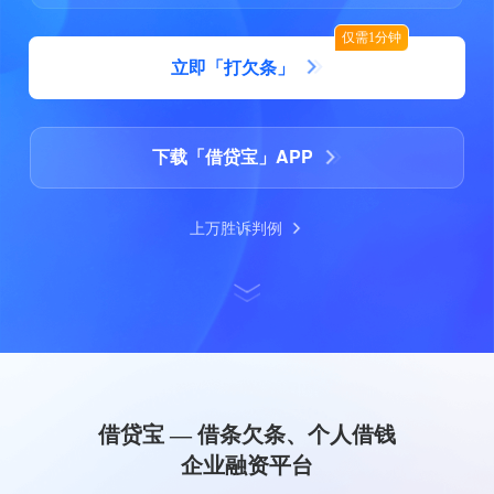
仅需1分钟
立即「打欠条」
下载「借贷宝」APP
上万胜诉判例
借贷宝 — 借条欠条、个人借钱
企业融资平台