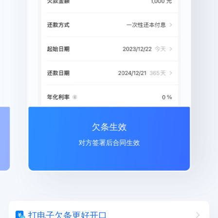
欠条生效
对方签署后合同生效
打电子欠条更好开口