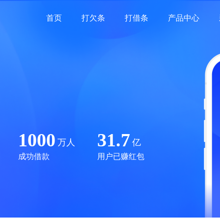
首页
打欠条
打借条
产品中心
1000
31.7
万人
亿
成功借款
用户已赚红包