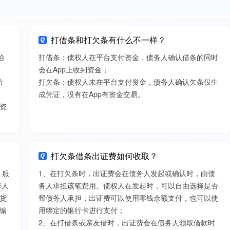
打借条和打欠条有什么不一样？
给
打借条：债权人在平台支付资金，债务人确认借条的同时
会在App上收到资金；
给
打欠条：债权人未在平台支付资金，债务人确认欠条仅生
成凭证，没有在App有资金交易。
资
打欠条借条出证费如何收取？
）服
1、在打欠条时，出证费会在债务人发起或确认时，由债
华人
务人承担该笔费用。债权人在发起时，可以自由选择是否
货
帮债务人承担，出证费可以使用零钱余额支付，也可以使
编
用绑定的银行卡进行支付；
2、在打借条或亲友借时，出证费会在债务人领取借款时