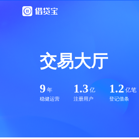
交易大厅
9
1.3
1.2
年
亿
亿笔
稳健运营
注册用户
登记借条