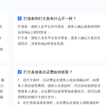
打借条和打欠条有什么不一样？
给
打借条：债权人在平台支付资金，债务人确认借条的同时
会在App上收到资金；
给
打欠条：债权人未在平台支付资金，债务人确认欠条仅生
成凭证，没有在App有资金交易。
资
打欠条借条出证费如何收取？
）服
1、在打欠条时，出证费会在债务人发起或确认时，由债
华人
务人承担该笔费用。债权人在发起时，可以自由选择是否
货
帮债务人承担，出证费可以使用零钱余额支付，也可以使
编
用绑定的银行卡进行支付；
2、在打借条或亲友借时，出证费会在债务人领取借款时