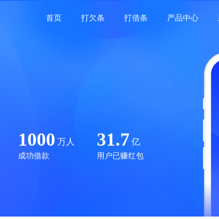
首页
打欠条
打借条
产品中心
1000
31.7
万人
亿
成功借款
用户已赚红包