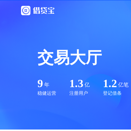
交易大厅
9
1.3
1.2
年
亿
亿笔
稳健运营
注册用户
登记借条