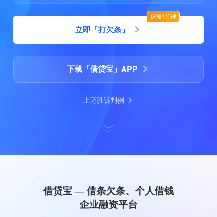
仅需1分钟
立即「打欠条」
下载「借贷宝」APP
上万胜诉判例
借贷宝 — 借条欠条、个人借钱
企业融资平台