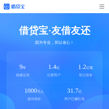
借贷宝·友借友还
因为专业，所以省心！
9
1.4
1.2
年
亿
亿笔
稳健运营
注册用户
登记借条
1000
31.7
万人
亿
成功借款
用户已赚红包