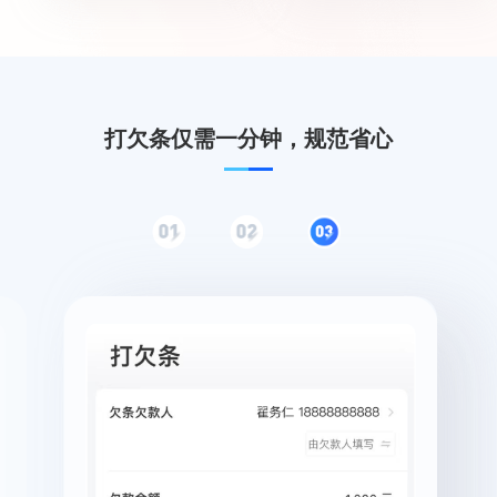
打欠条仅需一分钟，规范省心