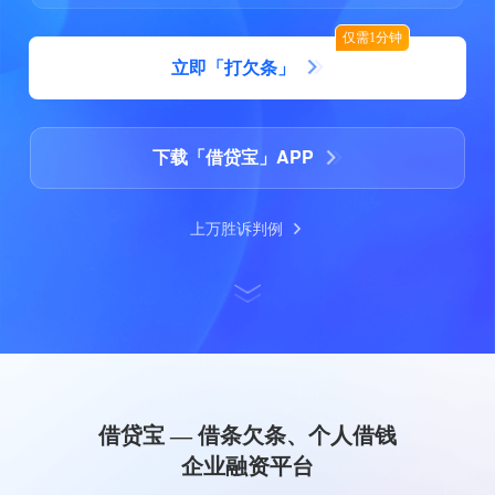
仅需1分钟
立即「打欠条」
下载「借贷宝」APP
上万胜诉判例
借贷宝 — 借条欠条、个人借钱
企业融资平台