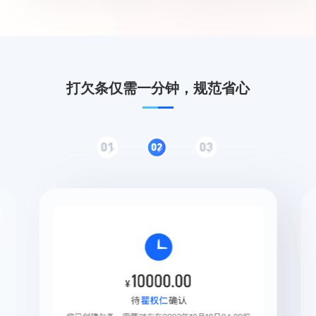
打欠条仅需一分钟，规范省心