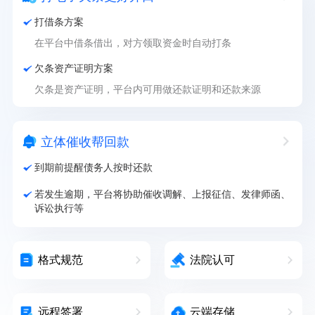
打借条方案
在平台中借条借出，对方领取资金时自动打条
欠条资产证明方案
欠条是资产证明，平台内可用做还款证明和还款来源
立体催收帮回款
到期前提醒债务人按时还款
若发生逾期，平台将协助催收调解、上报征信、发律师函、
诉讼执行等
格式规范
法院认可
远程签署
云端存储