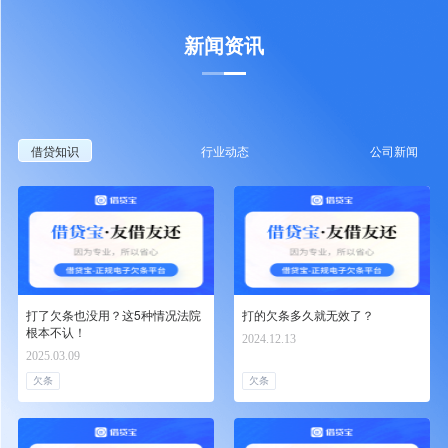
新闻资讯
借贷知识
行业动态
公司新闻
打了欠条也没用？这5种情况法院
打的欠条多久就无效了？
根本不认！
2024.12.13
2025.03.09
欠条
欠条