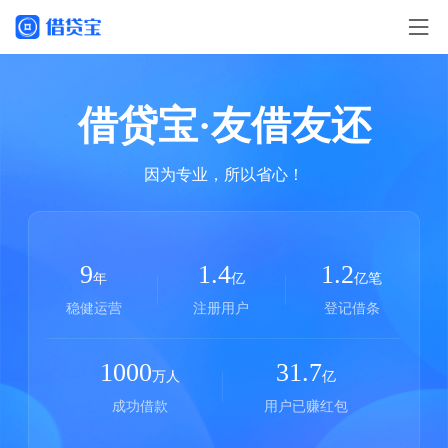
借贷宝·友借友还
因为专业，所以省心！
9
1.4
1.2
年
亿
亿笔
稳健运营
注册用户
登记借条
1000
31.7
万人
亿
成功借款
用户已赚红包