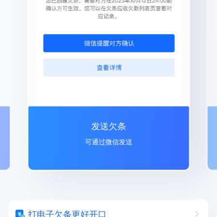
发送欠条
可通过微信发送
打电子欠条更好开口