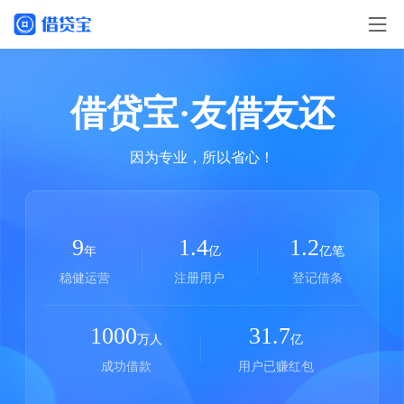
借贷宝·友借友还
因为专业，所以省心！
9
1.4
1.2
年
亿
亿笔
稳健运营
注册用户
登记借条
1000
31.7
万人
亿
成功借款
用户已赚红包