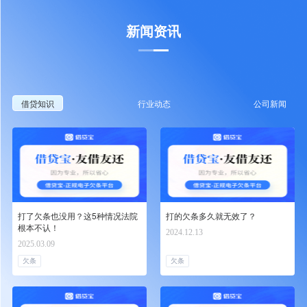
新闻资讯
借贷知识
行业动态
公司新闻
打了欠条也没用？这5种情况法院
打的欠条多久就无效了？
根本不认！
2024.12.13
2025.03.09
欠条
欠条