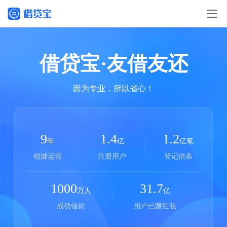
借贷宝·友借友还
因为专业，所以省心！
9
1.4
1.2
年
亿
亿笔
稳健运营
注册用户
登记借条
1000
31.7
万人
亿
成功借款
用户已赚红包