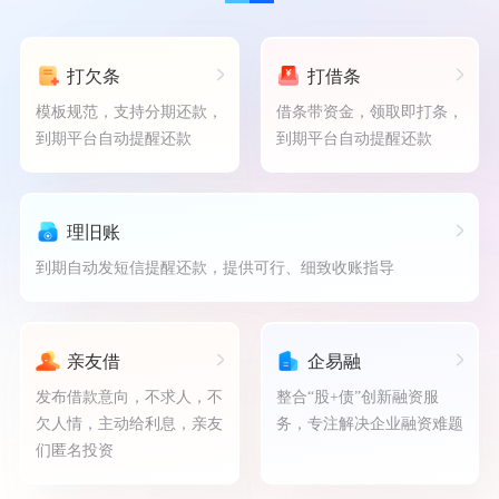
打欠条
打借条
模板规范，支持分期还款，
借条带资金，领取即打条，
到期平台自动提醒还款
到期平台自动提醒还款
理旧账
到期自动发短信提醒还款，提供可行、细致收账指导
亲友借
企易融
发布借款意向，不求人，不
整合“股+债”创新融资服
欠人情，主动给利息，亲友
务，专注解决企业融资难题
们匿名投资