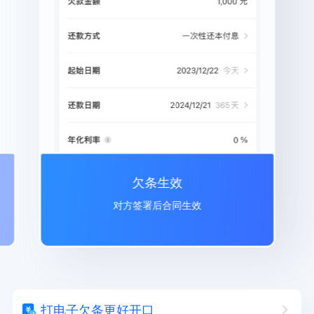
欠条生效
对方签署后合同生效
打电子欠条更好开口