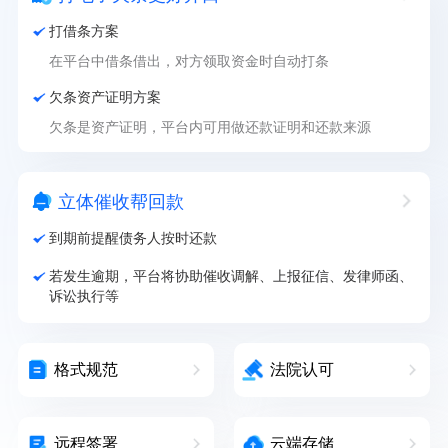
打借条方案
在平台中借条借出，对方领取资金时自动打条
欠条资产证明方案
欠条是资产证明，平台内可用做还款证明和还款来源
立体催收帮回款
到期前提醒债务人按时还款
若发生逾期，平台将协助催收调解、上报征信、发律师函、
诉讼执行等
格式规范
法院认可
远程签署
云端存储