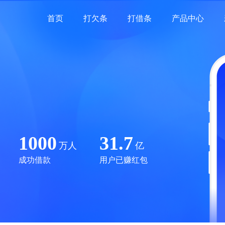
首页
打欠条
打借条
产品中心
1000
31.7
万人
亿
成功借款
用户已赚红包