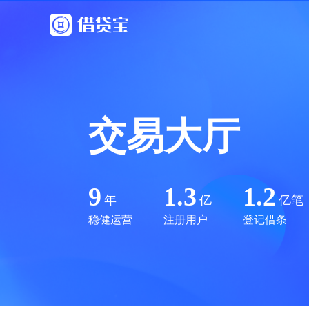
交易大厅
9
1.3
1.2
年
亿
亿笔
稳健运营
注册用户
登记借条