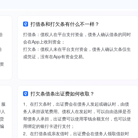
打借条和打欠条有什么不一样？
给
打借条：债权人在平台支付资金，债务人确认借条的同时
会在App上收到资金；
给
打欠条：债权人未在平台支付资金，债务人确认欠条仅生
成凭证，没有在App有资金交易。
资
打欠条借条出证费如何收取？
）服
1、在打欠条时，出证费会在债务人发起或确认时，由债
华人
务人承担该笔费用。债权人在发起时，可以自由选择是否
货
帮债务人承担，出证费可以使用零钱余额支付，也可以使
编
用绑定的银行卡进行支付；
2、在打借条或亲友借时，出证费会在债务人领取借款时