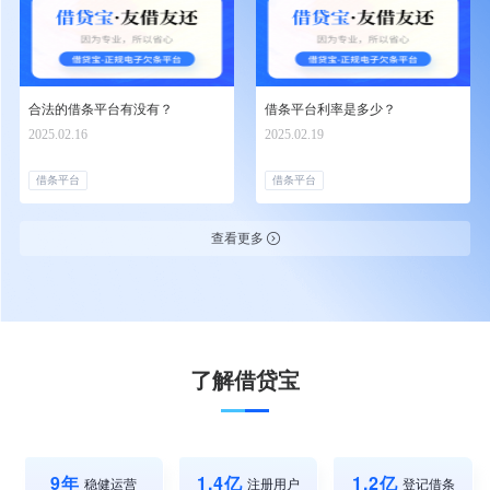
合法的借条平台有没有？
借条平台利率是多少？
2025.02.16
2025.02.19
借条平台
借条平台
查看更多
了解借贷宝
9年
1.4亿
1.2亿
稳健运营
注册用户
登记借条