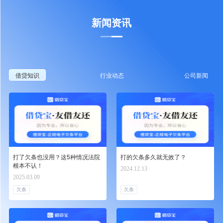
新闻资讯
借贷知识
行业动态
公司新闻
打了欠条也没用？这5种情况法院
打的欠条多久就无效了？
根本不认！
2024.12.13
2025.03.09
欠条
欠条