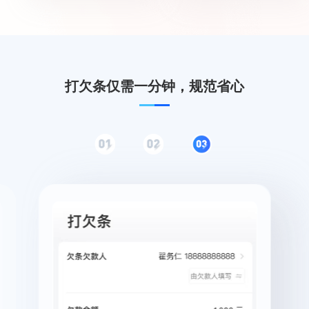
打欠条仅需一分钟，规范省心