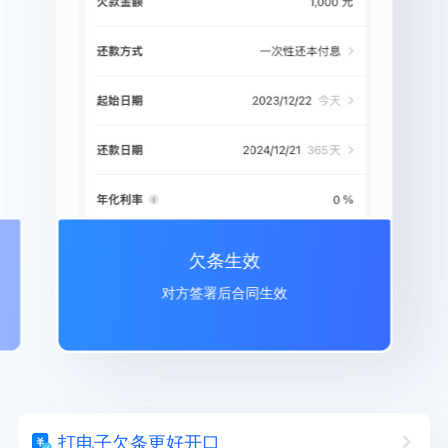
欠条生效
对方签署后合同生效
打电子欠条更好开口