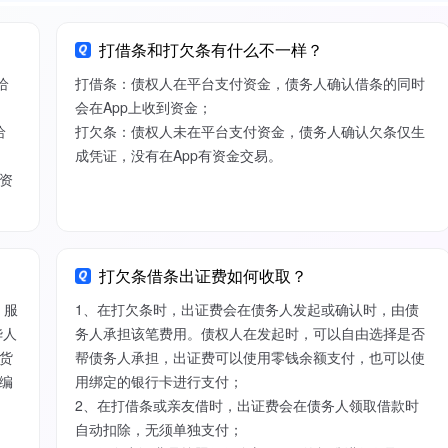
打借条和打欠条有什么不一样？
给
打借条：债权人在平台支付资金，债务人确认借条的同时
会在App上收到资金；
给
打欠条：债权人未在平台支付资金，债务人确认欠条仅生
成凭证，没有在App有资金交易。
资
打欠条借条出证费如何收取？
）服
1、在打欠条时，出证费会在债务人发起或确认时，由债
华人
务人承担该笔费用。债权人在发起时，可以自由选择是否
货
帮债务人承担，出证费可以使用零钱余额支付，也可以使
编
用绑定的银行卡进行支付；
2、在打借条或亲友借时，出证费会在债务人领取借款时
自动扣除，无须单独支付；