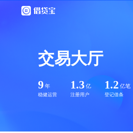
交易大厅
9
1.3
1.2
年
亿
亿笔
稳健运营
注册用户
登记借条