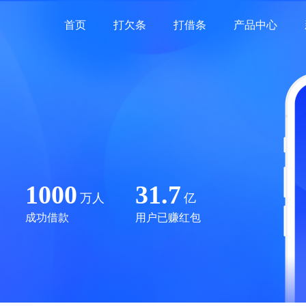
首页
打欠条
打借条
产品中心
1000
31.7
万人
亿
成功借款
用户已赚红包