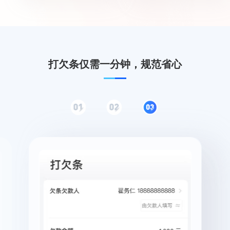
打欠条仅需一分钟，规范省心