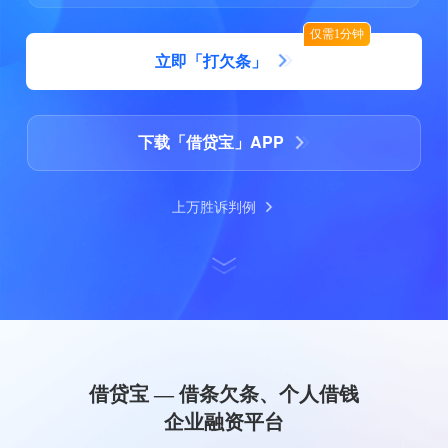
仅需1分钟
立即「打欠条」
下载「借贷宝」APP
上万胜诉判例
借贷宝 — 借条欠条、个人借钱
企业融资平台