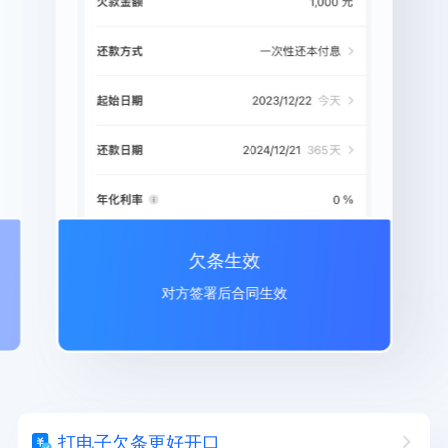
欠条生效
对方签署后合同生效
打电子欠条更好开口