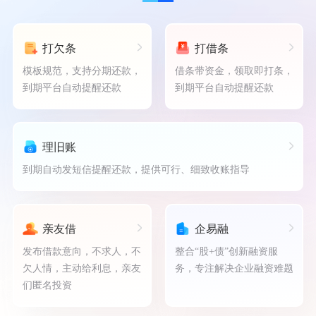
打欠条
打借条
模板规范，支持分期还款，
借条带资金，领取即打条，
到期平台自动提醒还款
到期平台自动提醒还款
理旧账
到期自动发短信提醒还款，提供可行、细致收账指导
亲友借
企易融
发布借款意向，不求人，不
整合“股+债”创新融资服
欠人情，主动给利息，亲友
务，专注解决企业融资难题
们匿名投资