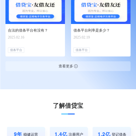
合法的借条平台有没有？
借条平台利率是多少？
2025.02.16
2025.02.19
借条平台
借条平台
查看更多
了解借贷宝
9年
1.4亿
1.2亿
稳健运营
注册用户
登记借条