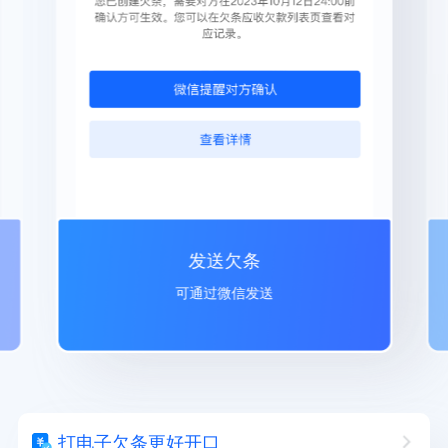
发送欠条
可通过微信发送
打电子欠条更好开口