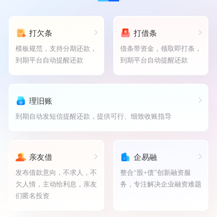
打欠条
打借条
模板规范，支持分期还款，
借条带资金，领取即打条，
到期平台自动提醒还款
到期平台自动提醒还款
理旧账
到期自动发短信提醒还款，提供可行、细致收账指导
亲友借
企易融
发布借款意向，不求人，不
整合“股+债”创新融资服
欠人情，主动给利息，亲友
务，专注解决企业融资难题
们匿名投资