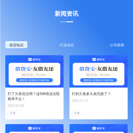
新闻资讯
借贷知识
行业动态
公司新闻
打了欠条也没用？这5种情况法院
打的欠条多久就无效了？
根本不认！
2024.12.13
2025.03.09
欠条
欠条