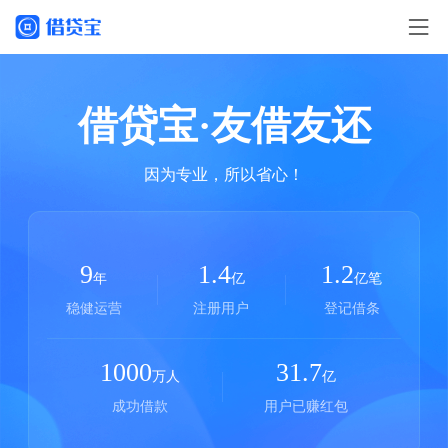
借贷宝·友借友还
因为专业，所以省心！
9
1.4
1.2
年
亿
亿笔
稳健运营
注册用户
登记借条
1000
31.7
万人
亿
成功借款
用户已赚红包