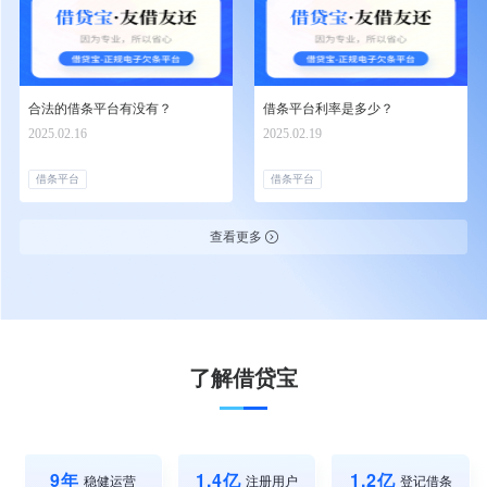
合法的借条平台有没有？
借条平台利率是多少？
2025.02.16
2025.02.19
借条平台
借条平台
查看更多
了解借贷宝
9年
1.4亿
1.2亿
稳健运营
注册用户
登记借条