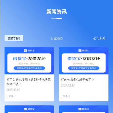
新闻资讯
借贷知识
行业动态
公司新闻
打了欠条也没用？这5种情况法院
打的欠条多久就无效了？
根本不认！
2024.12.13
2025.03.09
欠条
欠条