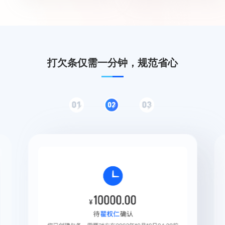
打欠条仅需一分钟，规范省心