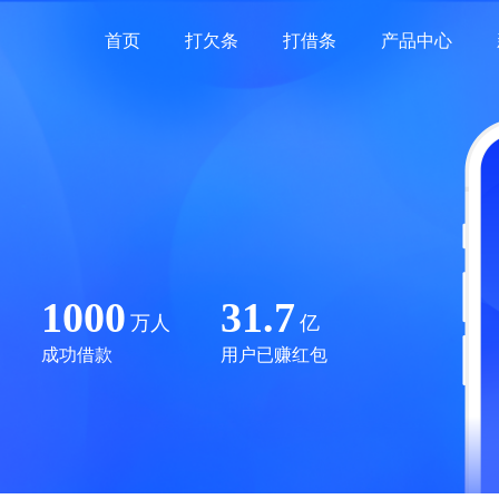
首页
打欠条
打借条
产品中心
1000
31.7
万人
亿
成功借款
用户已赚红包