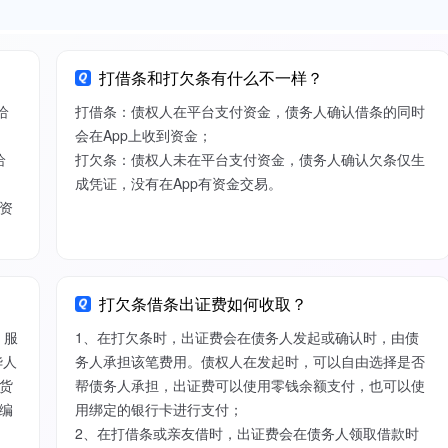
打借条和打欠条有什么不一样？
给
打借条：债权人在平台支付资金，债务人确认借条的同时
会在App上收到资金；
给
打欠条：债权人未在平台支付资金，债务人确认欠条仅生
成凭证，没有在App有资金交易。
资
打欠条借条出证费如何收取？
）服
1、在打欠条时，出证费会在债务人发起或确认时，由债
华人
务人承担该笔费用。债权人在发起时，可以自由选择是否
货
帮债务人承担，出证费可以使用零钱余额支付，也可以使
编
用绑定的银行卡进行支付；
2、在打借条或亲友借时，出证费会在债务人领取借款时