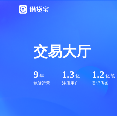
交易大厅
9
1.3
1.2
年
亿
亿笔
稳健运营
注册用户
登记借条