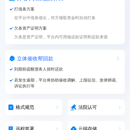
打借条方案
在平台中借条借出，对方领取资金时自动打条
欠条资产证明方案
欠条是资产证明，平台内可用做还款证明和还款来源
立体催收帮回款
到期前提醒债务人按时还款
若发生逾期，平台将协助催收调解、上报征信、发律师函、
诉讼执行等
格式规范
法院认可
远程签署
云端存储