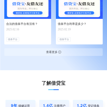
合法的借条平台有没有？
借条平台利率是多少？
2025.02.16
2025.02.19
借条平台
借条平台
查看更多
了解借贷宝
9年
1.4亿
1.2亿
稳健运营
注册用户
登记借条