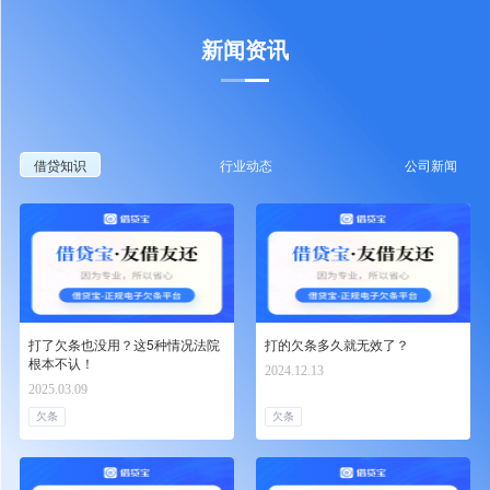
新闻资讯
借贷知识
行业动态
公司新闻
打了欠条也没用？这5种情况法院
打的欠条多久就无效了？
根本不认！
2024.12.13
2025.03.09
欠条
欠条