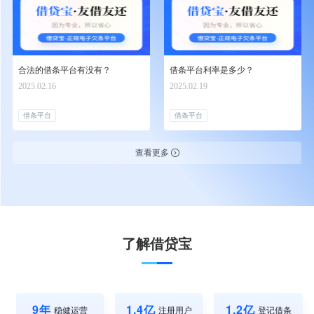
合法的借条平台有没有？
借条平台利率是多少？
2025.02.16
2025.02.19
借条平台
借条平台
查看更多
了解借贷宝
9年
1.4亿
1.2亿
稳健运营
注册用户
登记借条