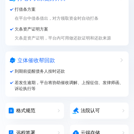
打借条方案
在平台中借条借出，对方领取资金时自动打条
欠条资产证明方案
欠条是资产证明，平台内可用做还款证明和还款来源
立体催收帮回款
到期前提醒债务人按时还款
若发生逾期，平台将协助催收调解、上报征信、发律师函、
诉讼执行等
格式规范
法院认可
远程签署
云端存储