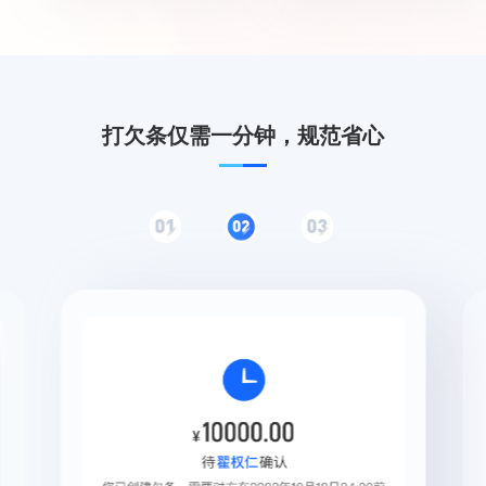
打欠条仅需一分钟，规范省心