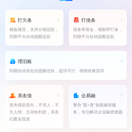
打欠条
打借条
模板规范，支持分期还款，
借条带资金，领取即打条，
到期平台自动提醒还款
到期平台自动提醒还款
理旧账
到期自动发短信提醒还款，提供可行、细致收账指导
亲友借
企易融
发布借款意向，不求人，不
整合“股+债”创新融资服
欠人情，主动给利息，亲友
务，专注解决企业融资难题
们匿名投资