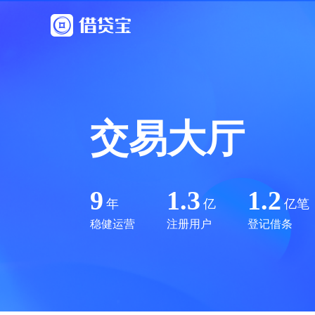
交易大厅
9
1.3
1.2
年
亿
亿笔
稳健运营
注册用户
登记借条