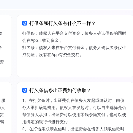
打借条和打欠条有什么不一样？
给
打借条：债权人在平台支付资金，债务人确认借条的同时
会在App上收到资金；
给
打欠条：债权人未在平台支付资金，债务人确认欠条仅生
成凭证，没有在App有资金交易。
资
打欠条借条出证费如何收取？
）服
1、在打欠条时，出证费会在债务人发起或确认时，由债
华人
务人承担该笔费用。债权人在发起时，可以自由选择是否
货
帮债务人承担，出证费可以使用零钱余额支付，也可以使
编
用绑定的银行卡进行支付；
2、在打借条或亲友借时，出证费会在债务人领取借款时