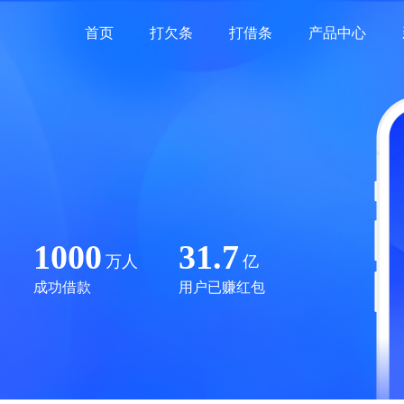
首页
打欠条
打借条
产品中心
1000
31.7
万人
亿
成功借款
用户已赚红包