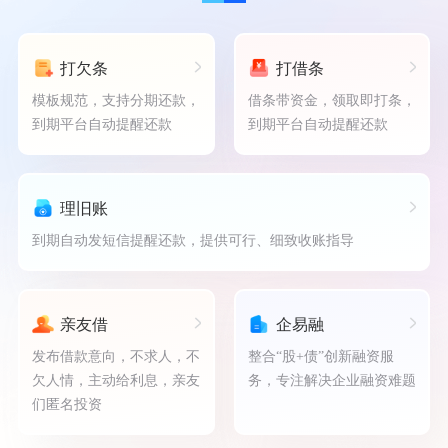
打欠条
打借条
模板规范，支持分期还款，
借条带资金，领取即打条，
到期平台自动提醒还款
到期平台自动提醒还款
理旧账
到期自动发短信提醒还款，提供可行、细致收账指导
亲友借
企易融
发布借款意向，不求人，不
整合“股+债”创新融资服
欠人情，主动给利息，亲友
务，专注解决企业融资难题
们匿名投资