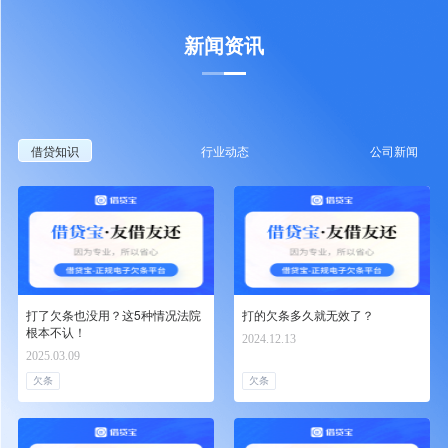
新闻资讯
借贷知识
行业动态
公司新闻
打了欠条也没用？这5种情况法院
打的欠条多久就无效了？
根本不认！
2024.12.13
2025.03.09
欠条
欠条