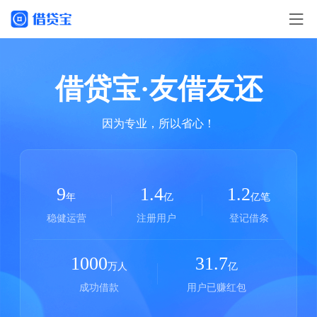
借贷宝·友借友还
因为专业，所以省心！
9
1.4
1.2
年
亿
亿笔
稳健运营
注册用户
登记借条
1000
31.7
万人
亿
成功借款
用户已赚红包