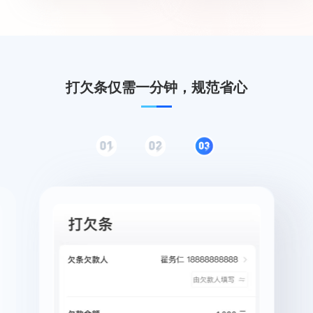
打欠条仅需一分钟，规范省心