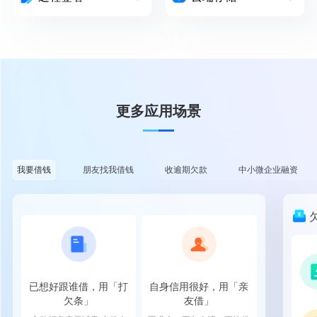
更多应用场景
朋友找我借钱
收逾期欠款
中小微企业融资
我要借钱
已想好跟谁借，用「打
自身信用很好，用「亲
欠条」
友借」