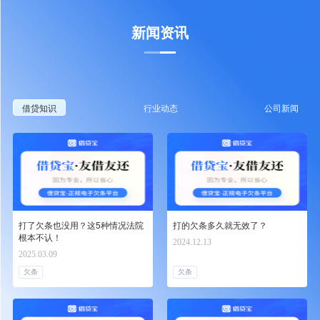
新闻资讯
借贷知识
行业动态
公司新闻
打了欠条也没用？这5种情况法院
打的欠条多久就无效了？
根本不认！
2024.12.13
2025.03.09
欠条
欠条