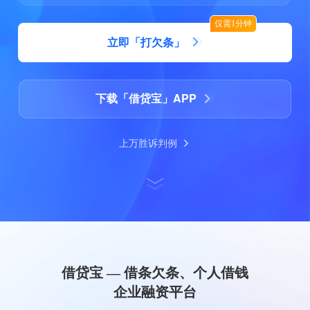
仅需1分钟
立即「打欠条」
下载「借贷宝」APP
上万胜诉判例
借贷宝 — 借条欠条、个人借钱
企业融资平台