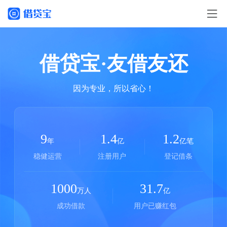
借贷宝·友借友还
因为专业，所以省心！
9
1.4
1.2
年
亿
亿笔
稳健运营
注册用户
登记借条
1000
31.7
万人
亿
成功借款
用户已赚红包