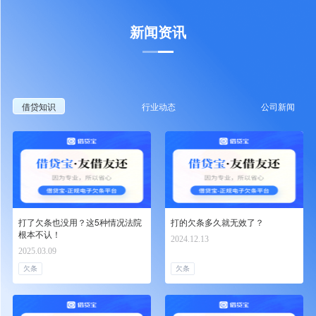
新闻资讯
借贷知识
行业动态
公司新闻
打了欠条也没用？这5种情况法院
打的欠条多久就无效了？
根本不认！
2024.12.13
2025.03.09
欠条
欠条