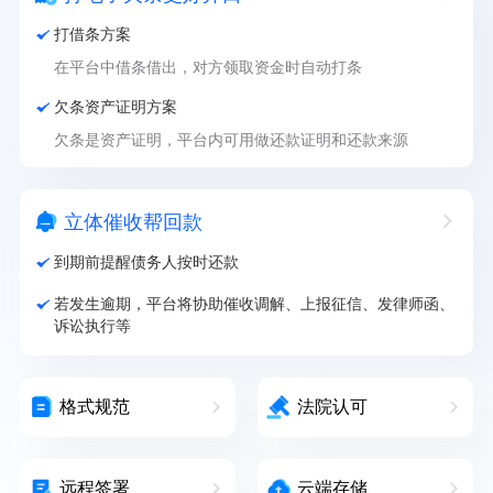
打借条方案
在平台中借条借出，对方领取资金时自动打条
欠条资产证明方案
欠条是资产证明，平台内可用做还款证明和还款来源
立体催收帮回款
到期前提醒债务人按时还款
若发生逾期，平台将协助催收调解、上报征信、发律师函、
诉讼执行等
格式规范
法院认可
远程签署
云端存储