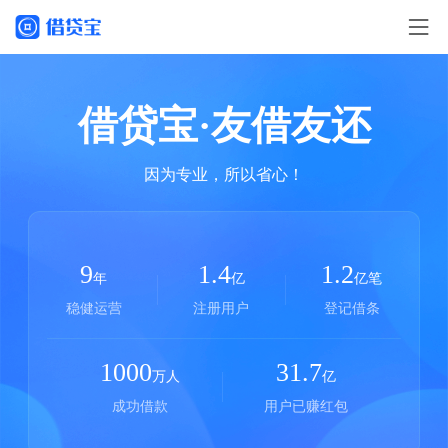
借贷宝·友借友还
因为专业，所以省心！
9
1.4
1.2
年
亿
亿笔
稳健运营
注册用户
登记借条
1000
31.7
万人
亿
成功借款
用户已赚红包