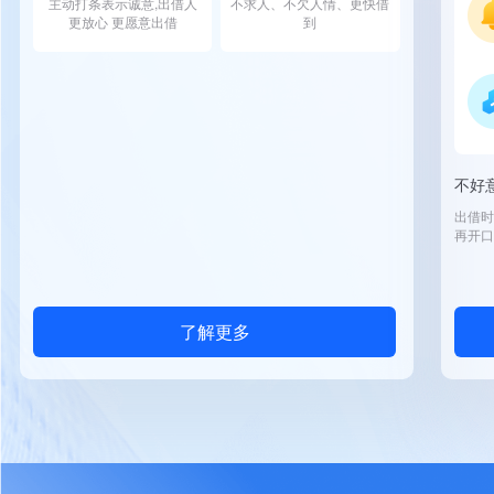
主动打条表示诚意,出借人
不求人、不欠人情、更快借
更放心 更愿意出借
到
不好
出借时
再开口
了解更多