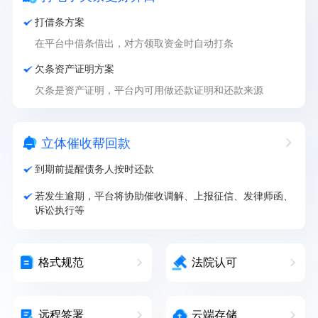
打借条方案
在平台中借条借出，对方领取资金时自动打条
欠条资产证明方案
欠条是资产证明，平台内可用做还款证明和还款来源
立体催收帮回款
到期前提醒债务人按时还款
若发生逾期，平台将协助催收调解、上报征信、发律师函、
诉讼执行等
格式规范
法院认可
远程签署
云端存储