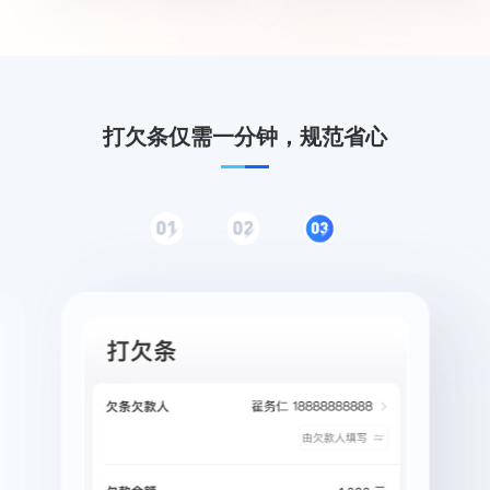
打欠条仅需一分钟，规范省心