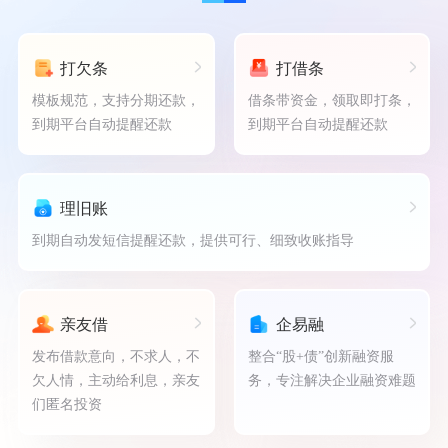
打欠条
打借条
模板规范，支持分期还款，
借条带资金，领取即打条，
到期平台自动提醒还款
到期平台自动提醒还款
理旧账
到期自动发短信提醒还款，提供可行、细致收账指导
亲友借
企易融
发布借款意向，不求人，不
整合“股+债”创新融资服
欠人情，主动给利息，亲友
务，专注解决企业融资难题
们匿名投资